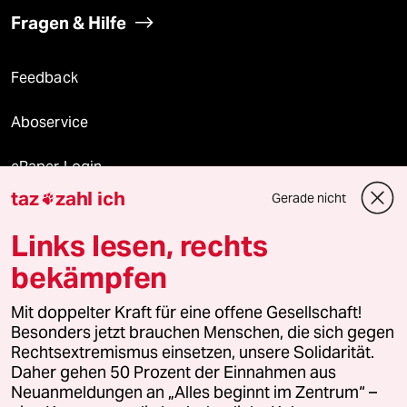
Fragen & Hilfe
Feedback
Aboservice
ePaper Login
taz
zahl ich
Gerade nicht

Downloads für Abonnierende
Links lesen, rechts
bekämpfen
© 2026 taz Verlags und Vertriebs GmbH
Mit doppelter Kraft für eine offene Gesellschaft!
Alle Rechte vorbehalten. Bei rechtlichen Fragen oder für Genehmigungen
wenden Sie sich bitte an
lizenzen@taz.de
Besonders jetzt brauchen Menschen, die sich gegen
Rechtsextremismus einsetzen, unsere Solidarität.
Daher gehen 50 Prozent der Einnahmen aus
Feedback
Redaktionsstatut
Kommune-Richtlinien
KI-
Neuanmeldungen an „Alles beginnt im Zentrum“ –