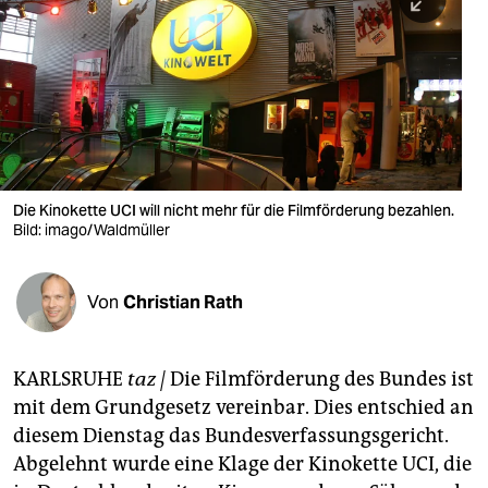
berlin
nord
wahrheit
verlag
verlag
Die Kinokette UCI will nicht mehr für die Filmförderung bezahlen.
Bild: imago/Waldmüller
veranstaltungen
shop
Von
Christian Rath
fragen & hilfe
unterstützen
KARLSRUHE
taz |
Die Filmförderung des Bundes ist
mit dem Grundgesetz vereinbar. Dies entschied an
abo
diesem Dienstag das Bundesverfassungsgericht.
genossenschaft
Abgelehnt wurde eine Klage der Kinokette UCI, die