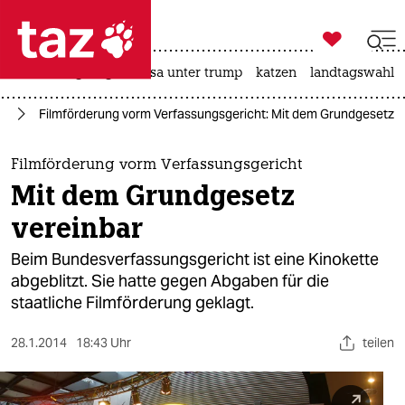

taz zahl ich
hitze
bergsteigen
usa unter trump
katzen
landtagswahl i

taz zahl ich
ie
Filmförderung vorm Verfassungsgericht: Mit dem Grundgesetz v
taz zahl ich
themen
Filmförderung vorm Verfassungsgericht
Mit dem Grundgesetz
politik
vereinbar
öko
Beim Bundesverfassungsgericht ist eine Kinokette
abgeblitzt. Sie hatte gegen Abgaben für die
gesellschaft
staatliche Filmförderung geklagt.
kultur
28.1.2014
18:43 Uhr
teilen
sport