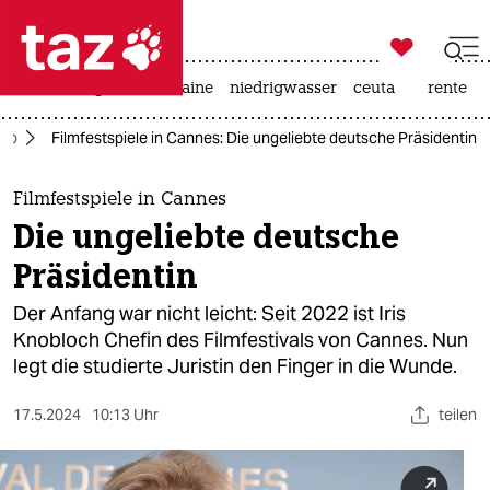

taz zahl ich
hitze
krieg in der ukraine
niedrigwasser
ceuta
rente

taz zahl ich
oo
Filmfestspiele in Cannes: Die ungeliebte deutsche Präsidentin
taz zahl ich
themen
Filmfestspiele in Cannes
Die ungeliebte deutsche
politik
Präsidentin
öko
Der Anfang war nicht leicht: Seit 2022 ist Iris
Knobloch Chefin des Filmfestivals von Cannes. Nun
gesellschaft
legt die studierte Juristin den Finger in die Wunde.
kultur
17.5.2024
10:13 Uhr
teilen
sport