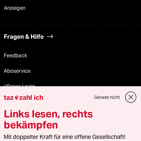
Anzeigen
Fragen & Hilfe
Feedback
Aboservice
ePaper Login
taz
zahl ich
Gerade nicht

Downloads für Abonnierende
Links lesen, rechts
bekämpfen
© 2026 taz Verlags und Vertriebs GmbH
Alle Rechte vorbehalten. Bei rechtlichen Fragen oder für Genehmigungen
Mit doppelter Kraft für eine offene Gesellschaft!
wenden Sie sich bitte an
lizenzen@taz.de