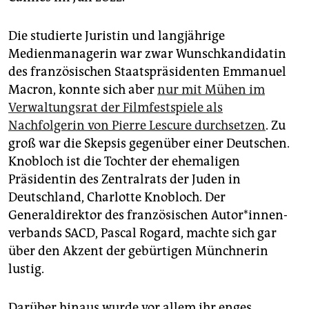
epaper login
Die studierte Juristin und langjährige
Medienmanagerin war zwar Wunschkandidatin
des französischen Staatspräsidenten Emmanuel
Macron, konnte sich aber
nur mit Mühen im
Verwaltungsrat der Filmfestspiele als
Nachfolgerin von Pierre Lescure durchsetzen
. Zu
groß war die Skepsis gegenüber einer Deutschen.
Knobloch ist die Tochter der ehemaligen
Präsidentin des Zentralrats der Juden in
Deutschland, Charlotte Knobloch. Der
Generaldirektor des französischen Au­to­r*in­nen­
ver­ban­ds SACD, Pascal Rogard, machte sich gar
über den Akzent der gebürtigen Münchnerin
lustig.
Darüber hinaus wurde vor allem ihr enges