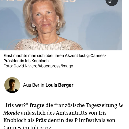
berlin
nord
wahrheit
verlag
verlag
Einst machte man sich über ihren Akzent lustig: Cannes-
Präsidentin Iris Knobloch
veranstaltungen
Foto: David Niviere/Abacapress/imago
shop
fragen & hilfe
Aus Berlin
Louis Berger
unterstützen
„Iris wer?“, fragte die französische Tageszeitung
Le
abo
Monde
anlässlich des Amtsantritts von Iris
genossenschaft
Knobloch als Präsidentin des Filmfestivals von
Cannes im Juli 2022.