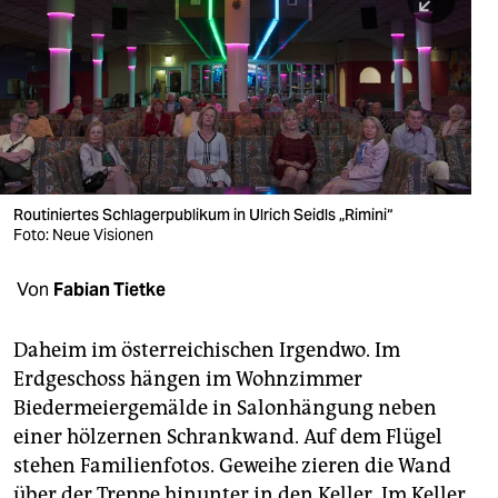
berlin
nord
wahrheit
verlag
verlag
Routiniertes Schlagerpublikum in Ulrich Seidls „Rimini“
Foto: Neue Visionen
veranstaltungen
shop
Von
Fabian Tietke
fragen & hilfe
Daheim im österreichischen Irgendwo. Im
unterstützen
Erdgeschoss hängen im Wohnzimmer
Biedermeiergemälde in Salonhängung neben
abo
einer hölzernen Schrankwand. Auf dem Flügel
genossenschaft
stehen Familienfotos. Geweihe zieren die Wand
über der Treppe hinunter in den Keller. Im Keller