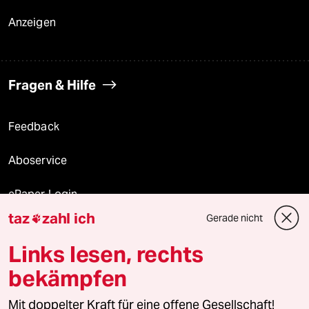
Anzeigen
Fragen & Hilfe
Feedback
Aboservice
ePaper Login
taz
zahl ich
Gerade nicht

Downloads für Abonnierende
Links lesen, rechts
bekämpfen
© 2026 taz Verlags und Vertriebs GmbH
Mit doppelter Kraft für eine offene Gesellschaft!
Alle Rechte vorbehalten. Bei rechtlichen Fragen oder für Genehmigungen