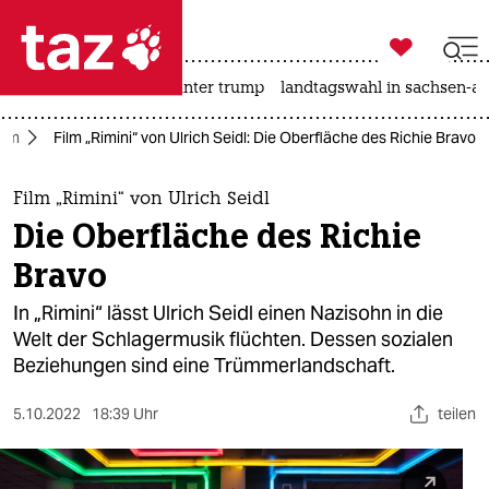

taz zahl ich
nahost-konflikt
usa unter trump
landtagswahl in sachsen-an

taz zahl ich
ilm
Film „Rimini“ von Ulrich Seidl: Die Oberfläche des Richie Bravo
taz zahl ich
themen
Film „Rimini“ von Ulrich Seidl
Die Oberfläche des Richie
politik
Bravo
öko
In „Rimini“ lässt Ulrich Seidl einen Nazisohn in die
Welt der Schlagermusik flüchten. Dessen sozialen
gesellschaft
Beziehungen sind eine Trümmerlandschaft.
kultur
5.10.2022
18:39 Uhr
teilen
sport