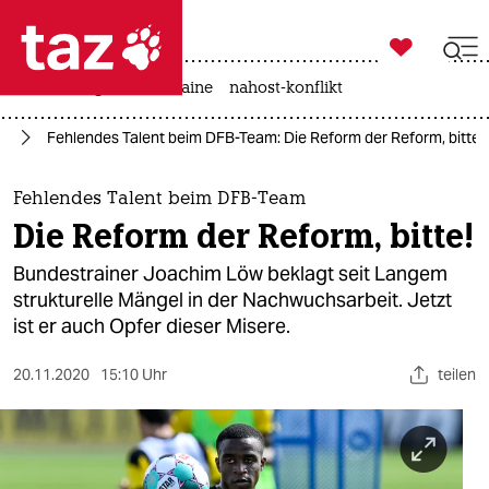

taz zahl ich
hitze
krieg in der ukraine
nahost-konflikt

taz zahl ich
rt
Fehlendes Talent beim DFB-Team: Die Reform der Reform, bitte!
taz zahl ich
themen
Fehlendes Talent beim DFB-Team
Die Reform der Reform, bitte!
politik
Bundestrainer Joachim Löw beklagt seit Langem
öko
strukturelle Mängel in der Nachwuchsarbeit. Jetzt
ist er auch Opfer dieser Misere.
gesellschaft
20.11.2020
15:10 Uhr
teilen
kultur
sport