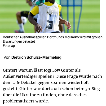
berlin
nord
wahrheit
verlag
Deutscher Ausnahmespieler: Dortmunds Moukoko wird mit großen
verlag
Erwartungen belastet
Foto: ap
veranstaltungen
Von
Dietrich Schulze-Marmeling
shop
fragen & hilfe
Ginter! Warum lässt Jogi Löw Ginter als
Außenverteidiger spielen? Diese Frage wurde nach
unterstützen
dem 0:6-Debakel gegen Spanien wiederholt
abo
gestellt. Ginter war dort auch schon beim 3:1-Sieg
über die Ukraine zu finden, ohne dass dies
genossenschaft
problematisiert wurde.