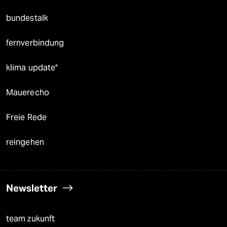
bundestalk
fernverbindung
klima update°
Mauerecho
Freie Rede
reingehen
Newsletter
team zukunft