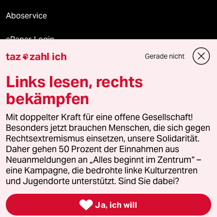
Aboservice
ePaper Login
taz
zahl ich
Gerade nicht

Downloads für Abonnierende
Links lesen, rechts
bekämpfen
© 2026 taz Verlags und Vertriebs GmbH
Mit doppelter Kraft für eine offene Gesellschaft!
Alle Rechte vorbehalten. Bei rechtlichen Fragen oder für Genehmigungen
wenden Sie sich bitte an
lizenzen@taz.de
Besonders jetzt brauchen Menschen, die sich gegen
Rechtsextremismus einsetzen, unsere Solidarität.
Daher gehen 50 Prozent der Einnahmen aus
Feedback
Redaktionsstatut
Kommune-Richtlinien
KI-
Neuanmeldungen an „Alles beginnt im Zentrum“ –
eine Kampagne, die bedrohte linke Kulturzentren
Leitlinie
Informant
Datenschutz
Impressum
AGB
und Jugendorte unterstützt. Sind Sie dabei?
Seitenwende
Einwilligungen widerrufen (Ads)

Ja, ich will