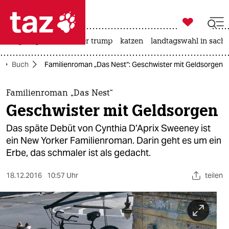

taz zahl ich
bergsteigen
usa unter trump
katzen
landtagswahl in sachs

taz zahl ich
Buch
Familienroman „Das Nest“: Geschwister mit Geldsorgen
taz zahl ich
themen
Familienroman „Das Nest“
Geschwister mit Geldsorgen
politik
Das späte Debüt von Cynthia D’Aprix Sweeney ist
öko
ein New Yorker Familienroman. Darin geht es um ein
Erbe, das schmaler ist als gedacht.
gesellschaft
18.12.2016
10:57 Uhr
teilen
kultur
sport