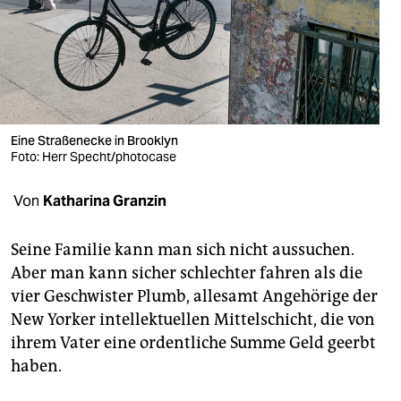
berlin
nord
wahrheit
verlag
Eine Straßenecke in Brooklyn
verlag
Foto: Herr Specht/photocase
veranstaltungen
Von
Katharina Granzin
shop
Seine Familie kann man sich nicht aussuchen.
fragen & hilfe
Aber man kann sicher schlechter fahren als die
vier Geschwister Plumb, allesamt Angehörige der
unterstützen
New Yorker intellektuellen Mittelschicht, die von
abo
ihrem Vater eine ordentliche Summe Geld geerbt
haben.
genossenschaft