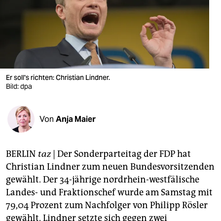
berlin
nord
wahrheit
verlag
Er soll's richten: Christian Lindner.
verlag
Bild: dpa
veranstaltungen
Von
Anja Maier
shop
fragen & hilfe
BERLIN
taz
| Der Sonderparteitag der FDP hat
unterstützen
Christian Lindner zum neuen Bundesvorsitzenden
gewählt. Der 34-jährige nordrhein-westfälische
abo
Landes- und Fraktionschef wurde am Samstag mit
genossenschaft
79,04 Prozent zum Nachfolger von Philipp Rösler
gewählt. Lindner setzte sich gegen zwei