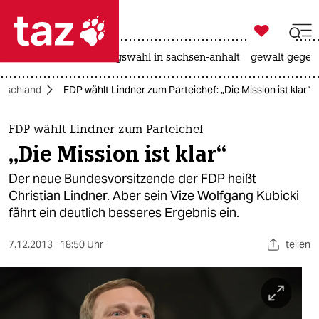

taz zahl ich
hitze
surfen
landtagswahl in sachsen-anhalt
gewalt gegen

taz zahl ich
tschland
FDP wählt Lindner zum Parteichef: „Die Mission ist klar“
taz zahl ich
themen
FDP wählt Lindner zum Parteichef
„Die Mission ist klar“
politik
Der neue Bundesvorsitzende der FDP heißt
öko
Christian Lindner. Aber sein Vize Wolfgang Kubicki
fährt ein deutlich besseres Ergebnis ein.
gesellschaft
7.12.2013
18:50 Uhr
teilen
kultur
sport