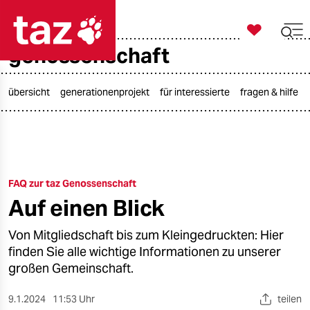

taz zahl ich
genossenschaft

taz zahl ich
taz zahl ich
übersicht
generationenprojekt
für interessierte
fragen & hilfe
themen
politik
FAQ zur taz Genossenschaft
öko
Auf einen Blick
gesellschaft
Von Mitgliedschaft bis zum Kleingedruckten: Hier
kultur
finden Sie alle wichtige Informationen zu unserer
großen Gemeinschaft.
sport
9.1.2024
11:53 Uhr
teilen