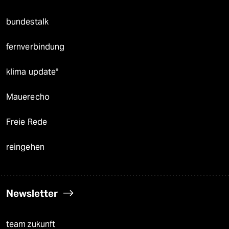
bundestalk
fernverbindung
klima update°
Mauerecho
Freie Rede
reingehen
Newsletter
team zukunft