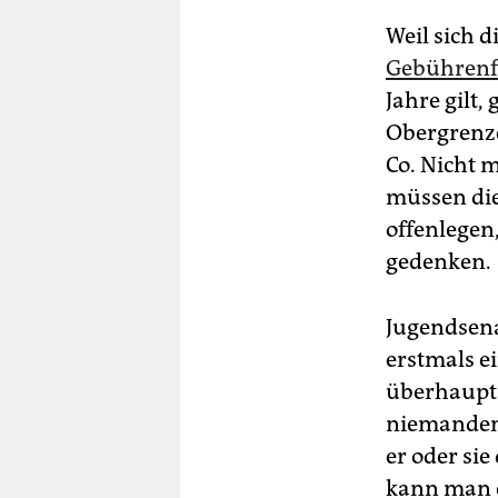
Weil sich d
Gebührenf
Jahre gilt,
Obergrenze
Co. Nicht 
müssen die
offenlegen
gedenken.
Jugendsena
erstmals e
überhaup
niemandem 
er oder sie
kann man e