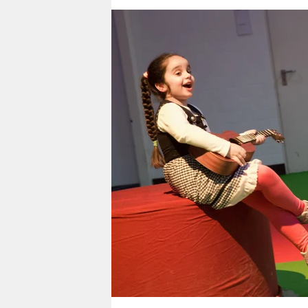
berlin
nord
wahrheit
verlag
verlag
veranstaltungen
shop
fragen & hilfe
unterstützen
abo
genossenschaft