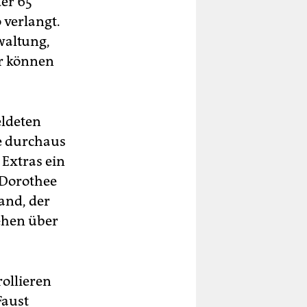
ter 65
 verlangt.
waltung,
er können
eldeten
te durchaus
 Extras ein
 Dorothee
and, der
gehen über
ollieren
Faust