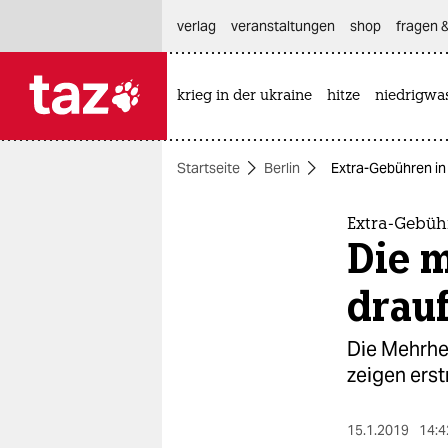
hautnavigation anspringen
hauptinhalt anspringen
footer anspringen
verlag
veranstaltungen
shop
fragen &
krieg in der ukraine
hitze
niedrigwa

taz zahl ich
taz zahl ich
Startseite
Berlin
Extra-Gebühren in 
themen
politik
Extra-Gebühr
Die m
öko
drau
gesellschaft
Die Mehrhei
kultur
zeigen ers
sport
15.1.2019
14:4