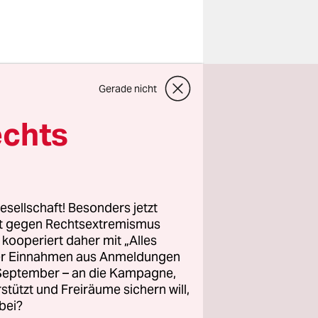
Gerade nicht
gsfrei sind,
reiwillige
echts
s legen
mals
t aller
cht
esellschaft! Besonders jetzt
n Sandra
rt gegen Rechtsextremismus
z kooperiert daher mit „Alles
ller Einnahmen aus Anmeldungen
. September – an die Kampagne,
lungen an.
rstützt und Freiräume sichern will,
lnen Geld
bei?