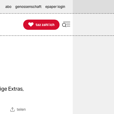
abo
genossenschaft
epaper login

taz zahl ich
taz zahl ich
ige Extras,
teilen