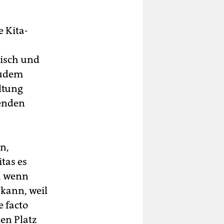
e Kita-
lisch und
Zudem
ltung
wenden
n,
tas es
ch wenn
kann, weil
e facto
en Platz