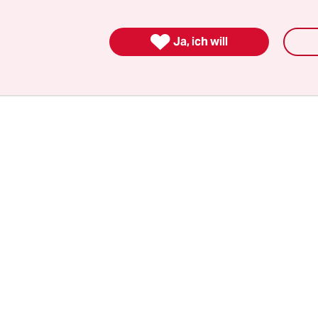
rd, sei aber noch unklar, hieß es. Eine detaillierte
 soll in den nächsten Wochen folgen, „wenn alle 

Ja, ich will
aben“.