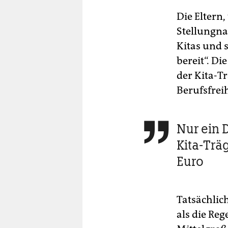
Die Eltern,
Stellungna
Kitas und 
bereit“. Di
der Kita-T
Berufsfreih
Nur ein 

Kita-Trä
Euro
Tatsächlic
als die Re