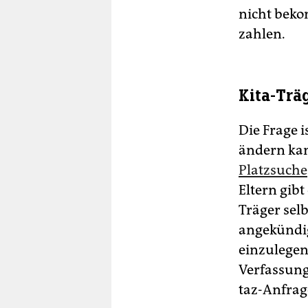
nicht beko
zahlen.
Kita-Trä
Die Frage i
ändern kan
Platzsuche
Eltern gibt
Träger sel
angekündig
einzulegen
Verfassung
taz-Anfrage