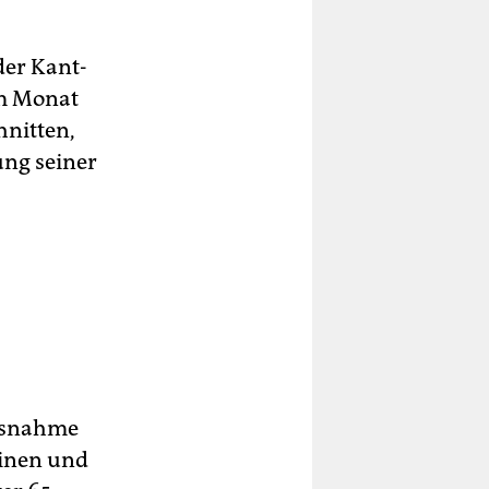
der Kant-
im Monat
hnitten,
ung seiner
Ausnahme
einen und