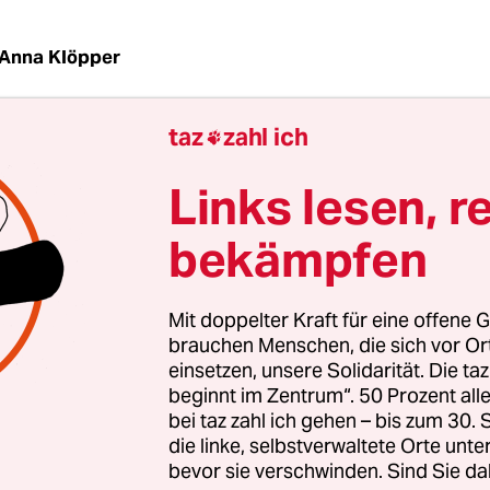
Anna Klöpper
taz
zahl ich

ischen alle Kita-Jahre für Berliner Eltern beitra
e Mehrheit der Kindertagesstätten Gebühren für f
Links lesen, r
 Kinderturnen, Musikangebote oder Bio-Essen. Da
 Jugendverwaltung nahe, die seit September erst
bekämpfen
rden: Rund 1.600 Einrichtungen, etwa 60 Prozen
itas, seien bis zur Weihnachtspause der Meldepfli
Mit doppelter Kraft für eine offene G
en, teilte eine Sprecherin von Jugendsenatori
brauchen Menschen, die sich vor O
SPD) auf taz-Anfrage mit.
einsetzen, unsere Solidarität. Die ta
beginnt im Zentrum“. 50 Prozent a
bei taz zahl ich gehen – bis zum 30
egende Teil, nämlich 75 Prozent, meldete Zuzah
die linke, selbstverwaltete Orte unte
ie im Durchschnitt ausfallen und wofür im Einze
bevor sie verschwinden. Sind Sie da