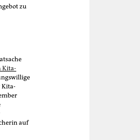
angebot zu
Tatsache
 Kita-
ungswillige
 Kita-
zember
e
r
cherin auf