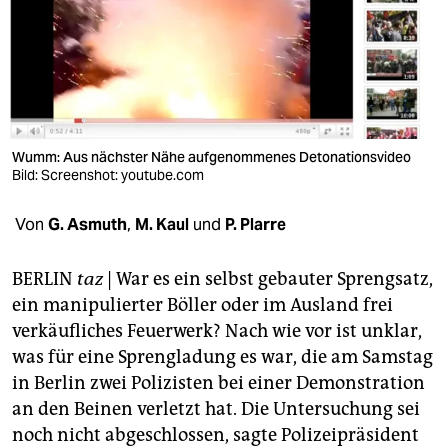
berlin
nord
wahrheit
verlag
Wumm: Aus nächster Nähe aufgenommenes Detonationsvideo
verlag
Bild: Screenshot: youtube.com
veranstaltungen
Von
G. Asmuth
,
M. Kaul
und
P. Plarre
shop
BERLIN
taz
| War es ein selbst gebauter Sprengsatz,
fragen & hilfe
ein manipulierter Böller oder im Ausland frei
verkäufliches Feuerwerk? Nach wie vor ist unklar,
unterstützen
was für eine Sprengladung es war, die am Samstag
abo
in Berlin zwei Polizisten bei einer Demonstration
an den Beinen verletzt hat. Die Untersuchung sei
genossenschaft
noch nicht abgeschlossen, sagte Polizeipräsident