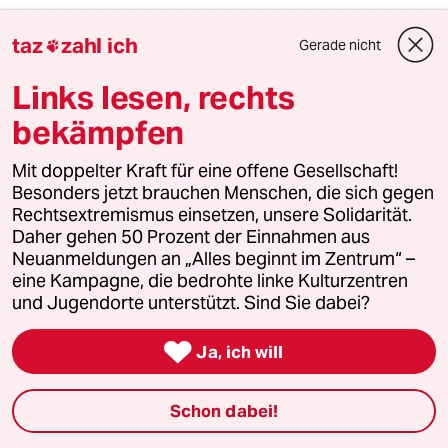
2.Desweiteren ist zu sehen das nirgends Steine
taz
zahl ich
oder Flaschenreste auf dem Boden liegen, wo
Gerade nicht

sind die angeblichen Wurfgeschosse hin. Dies
Links lesen, rechts
gilt auch für das folgende Video:
bekämpfen
http://www.youtube.com/watch?
v=oz072UNb4sA
Mit doppelter Kraft für eine offene Gesellschaft!
Besonders jetzt brauchen Menschen, die sich gegen
Zum Vergelich die Pressemeldung der Polizei:
Rechtsextremismus einsetzen, unsere Solidarität.
Daher gehen 50 Prozent der Einnahmen aus
http://www.berlin.de/polizei/presse-
Neuanmeldungen an „Alles beginnt im Zentrum“ –
fahndung/archiv/299094/index.html
eine Kampagne, die bedrohte linke Kulturzentren
und Jugendorte unterstützt. Sind Sie dabei?
es ist keine Rede von einem Zugriff der Polizei,
doch es werden Flaschen und Steine (auf einer

Ja, ich will
asphaltierten Straße!) hinzugedichtet. Wo sind
die Wurfgeschosse geblieben?
Schon dabei!
Zu sehen sind auf den Videos werder Würfe
noch herumliegende Geschosse, wohl aber die