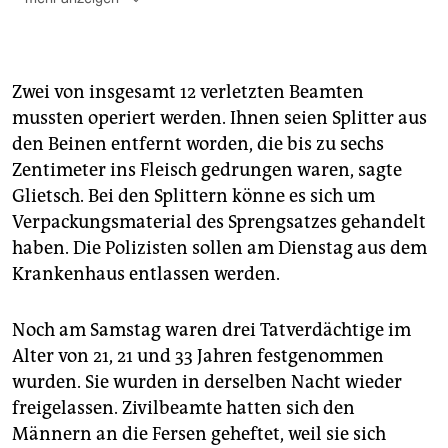
Ein
zweites Video
zeigt die Szene genauer: Auf dem
Film ist zu sehen, wie Polizisten Demoteilnehmern
Transparente abnehmen. Die Stimmung ist
aufgeheizt. Es gibt zunächst zwei Knallgeräusche, auf
Zwei von insgesamt 12 verletzten Beamten
die weißer Rauch folgt. Mit deutlicher Wucht und
mussten operiert werden. Ihnen seien Splitter aus
erkennbarem Funkenschlag folgt dann am linken
den Beinen entfernt worden, die bis zu sechs
Vorderreifen eines am Seitenrand parkenden Autos
Zentimeter ins Fleisch gedrungen waren, sagte
eine starke Detonation. Einzelne Splitter fliegen durch
Glietsch. Bei den Splittern könne es sich um
den Rauch. Ob es sich dabei um Plastiksplitter des
Autos oder um andere Kleinteile handelt, ist auf dem
Verpackungsmaterial des Sprengsatzes gehandelt
Video nicht zu erkennen. Auch die Frage, um welche
haben. Die Polizisten sollen am Dienstag aus dem
Art von Sprengsatz es sich handeln könnte, lässt sich
Krankenhaus entlassen werden.
anhand des Videos nicht eindeutig beantworten.
Noch am Samstag waren drei Tatverdächtige im
Alter von 21, 21 und 33 Jahren festgenommen
wurden. Sie wurden in derselben Nacht wieder
freigelassen. Zivilbeamte hatten sich den
Männern an die Fersen geheftet, weil sie sich