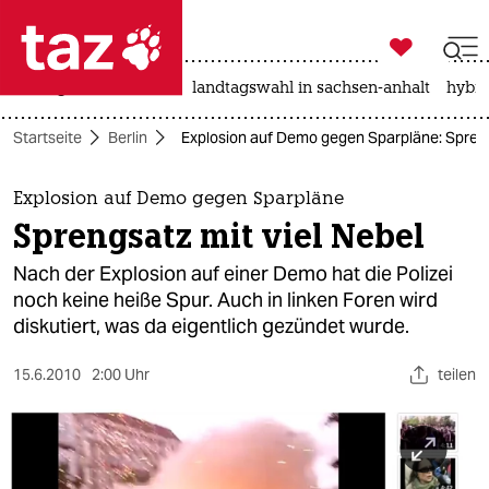

taz zahl ich
niedrigwasser
rente
landtagswahl in sachsen-anhalt
hybri

taz zahl ich
Startseite
Berlin
Explosion auf Demo gegen Sparpläne: Spreng
taz zahl ich
themen
Explosion auf Demo gegen Sparpläne
Sprengsatz mit viel Nebel
politik
Nach der Explosion auf einer Demo hat die Polizei
öko
noch keine heiße Spur. Auch in linken Foren wird
diskutiert, was da eigentlich gezündet wurde.
gesellschaft
15.6.2010
2:00 Uhr
teilen
kultur
sport