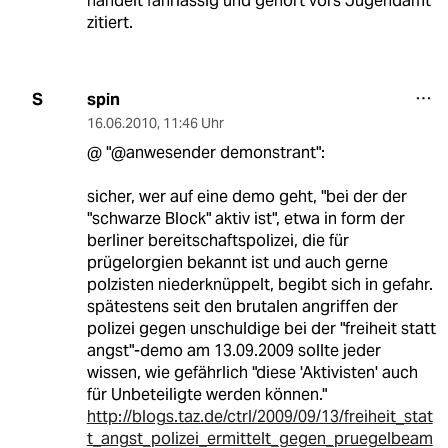
handelt fahrlässig und gehört vors Jugendamt
zitiert.
spin
S
16.06.2010
,
11:46 Uhr
@ "@anwesender demonstrant":
sicher, wer auf eine demo geht, "bei der der
"schwarze Block" aktiv ist", etwa in form der
berliner bereitschaftspolizei, die für
prügelorgien bekannt ist und auch gerne
polzisten niederknüppelt, begibt sich in gefahr.
spätestens seit den brutalen angriffen der
polizei gegen unschuldige bei der "freiheit statt
angst"-demo am 13.09.2009 sollte jeder
wissen, wie gefährlich "diese 'Aktivisten' auch
für Unbeteiligte werden können."
http://blogs.taz.de/ctrl/2009/09/13/freiheit_stat
t_angst_polizei_ermittelt_gegen_pruegelbeam