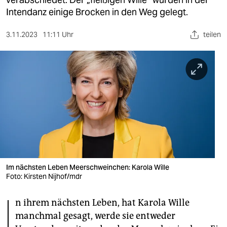
berlin
Intendanz einige Brocken in den Weg gelegt.
nord
3.11.2023
11:11 Uhr
teilen
wahrheit
verlag
verlag
veranstaltungen
shop
fragen & hilfe
Im nächsten Leben Meerschweinchen: Karola Wille
unterstützen
Foto: Kirsten Nijhof/mdr
abo
I
n ihrem nächsten Leben, hat Karola Wille
genossenschaft
manchmal gesagt, werde sie entweder