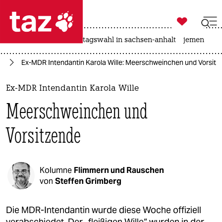

taz zahl ich
drohnen
rente
landtagswahl in sachsen-anhalt
jemen

taz zahl ich
en
Ex-MDR Intendantin Karola Wille: Meerschweinchen und Vorsitz
taz zahl ich
themen
Ex-MDR Intendantin Karola Wille
Meerschweinchen und
politik
Vorsitzende
öko
gesellschaft
Kolumne
Flimmern und Rauschen
kultur
von
Steffen Grimberg
sport
Die MDR-Intendantin wurde diese Woche offiziell
verabschiedet. Der „fleißigen Wille“ wurden in der