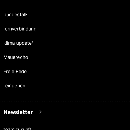
bundestalk
fernverbindung
klima update°
Mauerecho
Freie Rede
reingehen
Newsletter
team zukunft