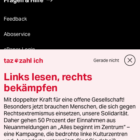
Fragen & Hilfe
Feedback
Aboservice
ePaper Login
taz
zahl ich
Gerade nicht

Downloads für Abonnierende
Links lesen, rechts
bekämpfen
© 2026 taz Verlags und Vertriebs GmbH
Mit doppelter Kraft für eine offene Gesellschaft!
Alle Rechte vorbehalten. Bei rechtlichen Fragen oder für Genehmigungen
wenden Sie sich bitte an
lizenzen@taz.de
Besonders jetzt brauchen Menschen, die sich gegen
Rechtsextremismus einsetzen, unsere Solidarität.
Daher gehen 50 Prozent der Einnahmen aus
Feedback
Redaktionsstatut
Kommune-Richtlinien
KI-
Neuanmeldungen an „Alles beginnt im Zentrum“ –
eine Kampagne, die bedrohte linke Kulturzentren
Leitlinie
Informant
Datenschutz
Impressum
AGB