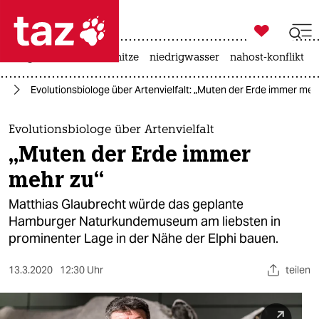

taz zahl ich
krieg in der ukraine
hitze
niedrigwasser
nahost-konflikt

taz zahl ich
rg
Evolutionsbiologe über Artenvielfalt: „Muten der Erde immer meh
taz zahl ich
themen
Evolutionsbiologe über Artenvielfalt
„Muten der Erde immer
politik
mehr zu“
öko
Matthias Glaubrecht würde das geplante
Hamburger Naturkundemuseum am liebsten in
gesellschaft
prominenter Lage in der Nähe der Elphi bauen.
kultur
13.3.2020
12:30 Uhr
teilen
sport