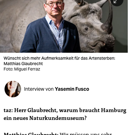
berlin
nord
wahrheit
verlag
verlag
Wünscht sich mehr Aufmerksamkeit für das Artensterben:
Matthias Glaubrecht
veranstaltungen
Foto: Miguel Ferraz
shop
fragen & hilfe
Interview von
Yasemin Fusco
unterstützen
taz: Herr Glaubrecht, warum braucht Hamburg
abo
ein neues Naturkundemuseum?
genossenschaft