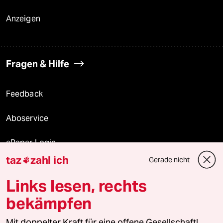
Anzeigen
Fragen & Hilfe
Feedback
Aboservice
ePaper Login
taz
zahl ich
Gerade nicht

Downloads für Abonnierende
Links lesen, rechts
bekämpfen
© 2026 taz Verlags und Vertriebs GmbH
Mit doppelter Kraft für eine offene Gesellschaft!
Alle Rechte vorbehalten. Bei rechtlichen Fragen oder für Genehmigungen