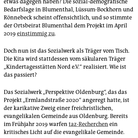
epaper login
etwas dagegen haben? Die sozial-demografische
Bedarfslage in Blumenthal, Lüssum-Bockhorn und
Rönnebeck scheint offensichtlich, und so stimmte
der Ortsbeirat Blumenthal dem Projekt im April
2019
einstimmig zu
.
Doch nun ist das Sozialwerk als Träger vom Tisch.
Die Kita wird stattdessen vom säkularen Träger
„Kindertagesstätten Nord e.V.“ realisiert. Wie ist
das passiert?
Das Sozialwerk „Perspektive Oldenburg“, das das
Projekt „Ermlandstraße 2020“ angeregt hatte, ist
der karikative Zweig einer freichristlichen,
evangelikalen Gemeinde aus Oldenburg. Bereits
im Frühjahr 2019 warfen
taz-Recherchen
ein
kritisches Licht auf die evangelikale Gemeinde.