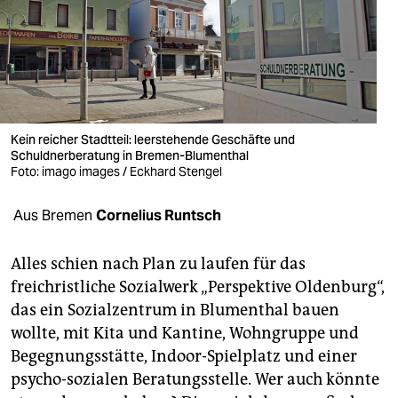
berlin
nord
wahrheit
verlag
Kein reicher Stadtteil: leerstehende Geschäfte und
verlag
Schuldnerberatung in Bremen-Blumenthal
Foto: imago images / Eckhard Stengel
veranstaltungen
Aus Bremen
Cornelius Runtsch
shop
fragen & hilfe
Alles schien nach Plan zu laufen für das
freichristliche Sozialwerk „Perspektive Oldenburg“,
unterstützen
das ein Sozialzentrum in Blumenthal bauen
abo
wollte, mit Kita und Kantine, Wohngruppe und
Begegnungsstätte, Indoor-Spielplatz und einer
genossenschaft
psycho-sozialen Beratungsstelle. Wer auch könnte