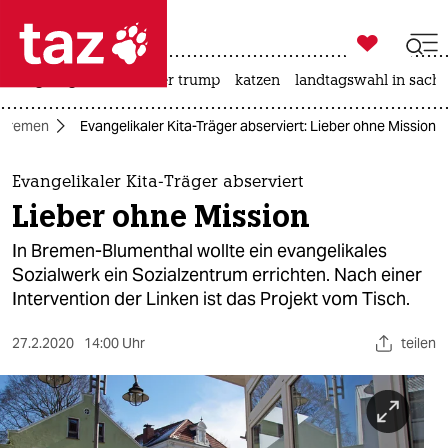

taz zahl ich
bergsteigen
usa unter trump
katzen
landtagswahl in sachs

taz zahl ich
Bremen
Evangelikaler Kita-Träger abserviert: Lieber ohne Mission
taz zahl ich
themen
Evangelikaler Kita-Träger abserviert
Lieber ohne Mission
politik
In Bremen-Blumenthal wollte ein evangelikales
öko
Sozialwerk ein Sozialzentrum errichten. Nach einer
Intervention der Linken ist das Projekt vom Tisch.
gesellschaft
27.2.2020
14:00 Uhr
teilen
kultur
sport