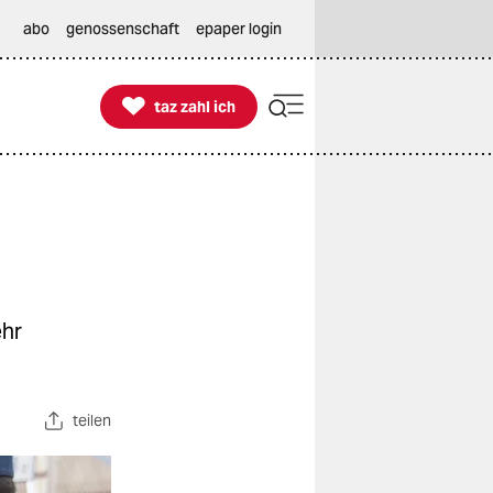
abo
genossenschaft
epaper login

taz zahl ich
taz zahl ich
ehr
teilen