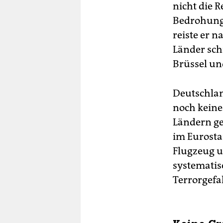
nicht die 
Bedrohung s
reiste er 
Länder sch
Brüssel un
Deutschlan
noch keine
Ländern ge
im Eurosta
Flugzeug u
systematisc
Terrorgefah