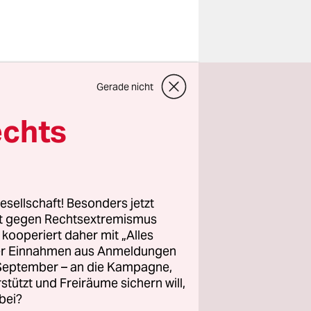
ist nach
Gerade nicht
aris eine
h
echts
ommission
n.
cher
esellschaft! Besonders jetzt
rt gegen Rechtsextremismus
em Messer
z kooperiert daher mit „Alles
 von
ller Einnahmen aus Anmeldungen
e der
. September – an die Kampagne,
an die
rstützt und Freiräume sichern will,
bei?