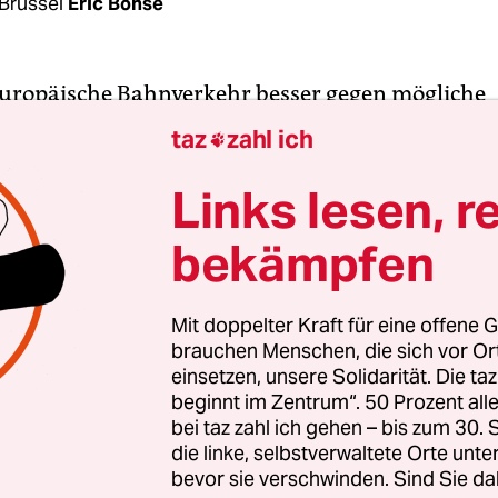
Brüssel
Eric Bonse
uropäische Bahnverkehr besser gegen mögliche
cken an Bord geschützt werden? Über diese Frage 
taz
zahl ich

neten Angriff in einem Thalys-Schnellzug nach P
batte entbrannt. Während Belgien und Frankreic
Links lesen, r
e Sicherheitsmaßnahmen fordern, will die EU-K
bekämpfen
chengensystem des grenzenlosen Verkehrs rüttel
tacke am vergangenen Freitag hatte ein mutmaßli
Mit doppelter Kraft für eine offene G
brauchen Menschen, die sich vor O
ie Zugreisenden mit einer Kalaschnikow und ein
einsetzen, unsere Solidarität. Die ta
n. Der Täter, ein 25-jähriger Marokkaner, konnte
beginnt im Zentrum“. 50 Prozent a
n überwältigt werden. Nach dem Attentat fordert
bei taz zahl ich gehen – bis zum 30
Premier Charles Michel, das Schengenabkommen 
die linke, selbstverwaltete Orte unte
bevor sie verschwinden. Sind Sie da
hr anzupassen.