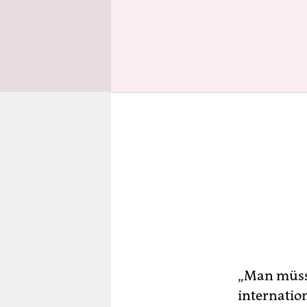
„Man müsst
internatio