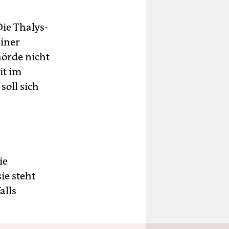
ie Thalys-
einer
hörde nicht
it im
soll sich
ie
ie steht
alls