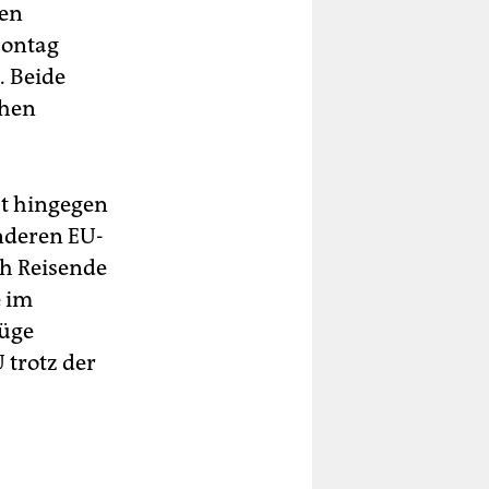
uen
Montag
. Beide
chen
at hingegen
nderen EU-
ch Reisende
e im
züge
 trotz der