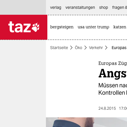
hautnavigation anspringen
hauptinhalt anspringen
footer anspringen
verlag
veranstaltungen
shop
fragen &
bergsteigen
usa unter trump
katzen

taz zahl ich
taz zahl ich
Startseite
Öko
Verkehr
Europas 
themen
politik
Europas Züg
Angst
öko
Müssen nac
gesellschaft
Kontrollen 
kultur
24.8.2015
17:0
sport