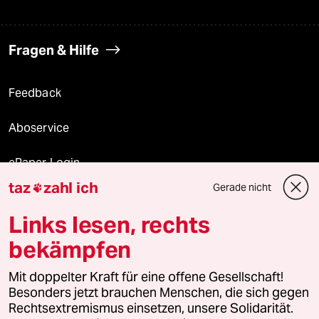
Fragen & Hilfe
Feedback
Aboservice
ePaper Login
taz
zahl ich
Gerade nicht

Downloads für Abonnierende
Links lesen, rechts
bekämpfen
© 2026 taz Verlags und Vertriebs GmbH
Mit doppelter Kraft für eine offene Gesellschaft!
Alle Rechte vorbehalten. Bei rechtlichen Fragen oder für Genehmigungen
wenden Sie sich bitte an
lizenzen@taz.de
Besonders jetzt brauchen Menschen, die sich gegen
Rechtsextremismus einsetzen, unsere Solidarität.