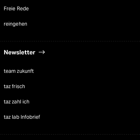
Freie Rede
reingehen
Newsletter
team zukunft
taz frisch
taz zahl ich
taz lab Infobrief