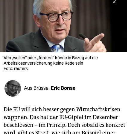
berlin
nord
wahrheit
verlag
verlag
Von „wollen“ oder „fordern“ könne in Bezug auf die
Arbeitslosenversicherung keine Rede sein
veranstaltungen
Foto: reuters
shop
fragen & hilfe
Aus Brüssel
Eric Bonse
unterstützen
Die EU will sich besser gegen Wirtschaftskrisen
abo
wappnen. Das hat der EU-Gipfel im Dezember
genossenschaft
beschlossen – im Prinzip. Doch sobald es konkret
wird, gibt es Streit, wie sich am Beispiel einer