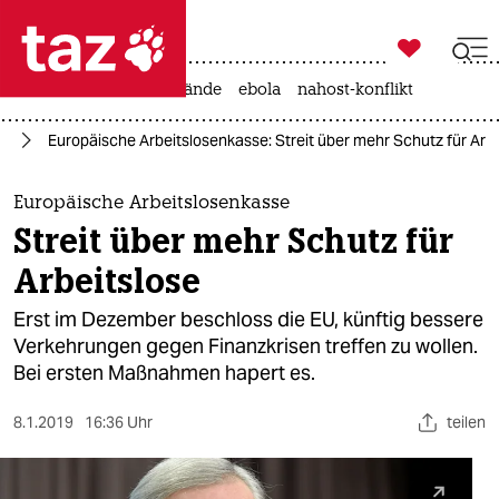

taz zahl ich
ceuta
rente
waldbrände
ebola
nahost-konflikt

taz zahl ich
pa
Europäische Arbeitslosenkasse: Streit über mehr Schutz für Arbe
taz zahl ich
themen
Europäische Arbeitslosenkasse
Streit über mehr Schutz für
politik
Arbeitslose
öko
Erst im Dezember beschloss die EU, künftig bessere
Verkehrungen gegen Finanzkrisen treffen zu wollen.
gesellschaft
Bei ersten Maßnahmen hapert es.
kultur
8.1.2019
16:36 Uhr
teilen
sport