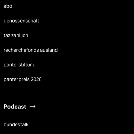
abo
genossenschaft
taz zahl ich
recherchefonds ausland
panterstiftung
panterpreis 2026
Podcast
bundestalk