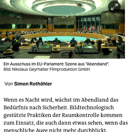
berlin
nord
wahrheit
verlag
verlag
veranstaltungen
Ein Ausschuss im EU-Parlament: Szene aus "Abendland".
Bild: Nikolaus Geyrhalter Filmproduktion GmbH
shop
Von
Simon Rothöhler
fragen & hilfe
unterstützen
Wenn es Nacht wird, wächst im Abendland das
Bedürfnis nach Sicherheit. Bildtechnologisch
abo
gestützte Praktiken der Raumkontrolle kommen
genossenschaft
zum Einsatz, die auch dann etwas sehen, wenn das
menschliche Auge nicht mehr durchblickt.