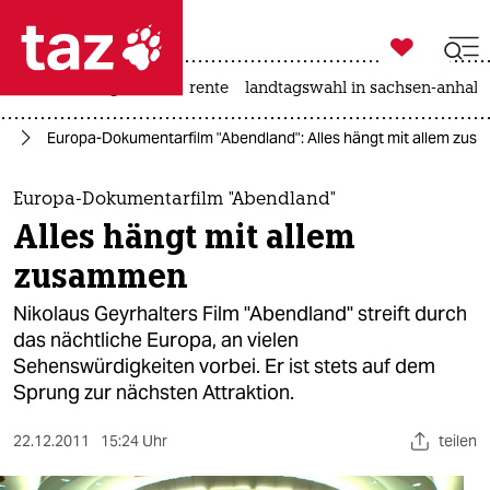

taz zahl ich
hitze
niedrigwasser
rente
landtagswahl in sachsen-anhalt

taz zahl ich
lm
Europa-Dokumentarfilm "Abendland": Alles hängt mit allem zu
taz zahl ich
themen
Europa-Dokumentarfilm "Abendland"
Alles hängt mit allem
politik
zusammen
öko
Nikolaus Geyrhalters Film "Abendland" streift durch
das nächtliche Europa, an vielen
gesellschaft
Sehenswürdigkeiten vorbei. Er ist stets auf dem
Sprung zur nächsten Attraktion.
kultur
sport
22.12.2011
15:24 Uhr
teilen