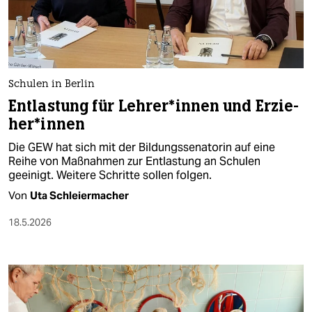
berlin
nord
wahrheit
Schulen in Berlin
verlag
Entlastung für Leh­re­r*in­nen und Er­zie­
he­r*in­nen
verlag
Die GEW hat sich mit der Bildungssenatorin auf eine
veranstaltungen
Reihe von Maßnahmen zur Entlastung an Schulen
geeinigt. Weitere Schritte sollen folgen.
shop
Von
Uta Schleiermacher
fragen & hilfe
18.5.2026
unterstützen
abo
genossenschaft