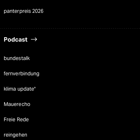
panterpreis 2026
Podcast
bundestalk
fernverbindung
klima update°
Mauerecho
Freie Rede
reingehen