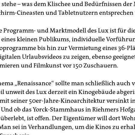
r stehe – was dem Klischee und Bedürfnissen der
chirm-Cineasten und Tabletnutzern entsprechen
le Programm- und Marktmodell des Lux ist für di
eines kleinen Publikums, individuelle Vorführ
ioprogramme bis hin zur Vermietung eines 36-Plä
igitalen Urlaubsvideos zu zeigen, ebenso geeignet
emieren und Filmkunst vor 150 Zuschauern.
ema „Renaissance“ sollte man schließlich auch v
eil unweit des Lux derzeit ein Kinogebäude abgeri
 mit seiner 50er-Jahre-Kinoarchitektur versinkt i
 Und ob das Yorck-Stammhaus in Riehmers Hofga
überlebt, ist offen. Der Eigentümer will dort W
 Man sei in Verhandlungen, um die Kinos zu erhal