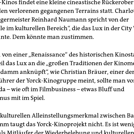
-Kinos findet eine kleine cineastische Rückerobe
len verlorenen gegangenen Terrains statt. Charl
germeister Reinhard Naumann spricht von der
le im kulturellen Bereich“, die das Lux in der City
önnte. Dem könnte man zustimmen.
von einer „Renaissance“ des historischen Kinost
weil das Lux an die „großen Traditionen der Kinom
damm anknüpft“, wie Christian Bräuer, einer de
ührer der Yorck-Kinogruppe meint, sollte man vo
t da – wie oft im Filmbusiness – etwas Bluff und
s mit im Spiel.
ulturellen Alleinstellungsmerkmal zwischen B
m taugt das Yorck-Kinoprojekt nicht. Es ist weni
als Mitläufer der Wiederbelebung und kulturelle