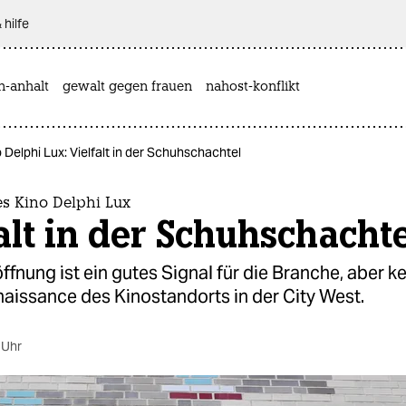
 hilfe
n-anhalt
gewalt gegen frauen
nahost-konflikt
 Delphi Lux: Vielfalt in der Schuhschachtel
es Kino Delphi Lux
alt in der Schuhschacht
ffnung ist ein gutes Signal für die Branche, aber k
naissance des Kinostandorts in der City West.
 Uhr