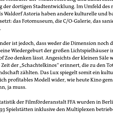
 der dortigen Stadtentwicklung. Im Umfeld des
s Waldorf Astoria haben andere kulturelle und b
setzt: das Fotomuseum, die C/O-Galerie, das sani
.
nder ist jedoch, dass weder die Dimension noch d
 eine Wiedergeburt der großen Lichtspielhäuser 
f Zoo denken lässt. Angesichts der kleinen Säle
 Zeit der „Schachtelkinos“ erinnert, die zu den 
dschaft zählten. Das Lux spiegelt somit ein kult
lich profitables Modell wider, wie heute Kino ge
n, ja muss.
tatistik der Filmförderanstalt FFA wurden in Berl
93 Spielstätten inklusive den Multiplexen betrieb