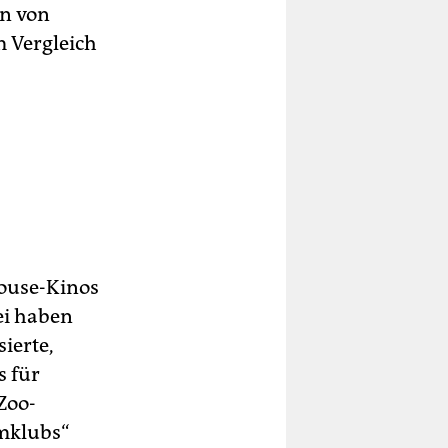
en von
m Vergleich
house-Kinos
ei haben
sierte,
s für
Zoo-
lmklubs“