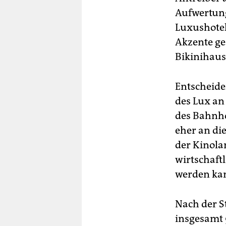
Aufwertung
Luxushotel
Akzente ge
Bikinihaus
Entscheide
des Lux an
des Bahnho
eher an die
der Kinolan
wirtschaft
werden kan
Nach der S
insgesamt 