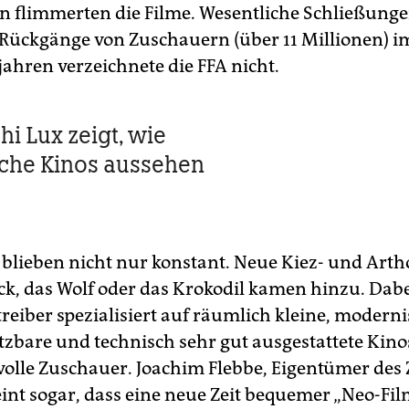
 flimmerten die Filme. Wesentliche Schließung
Rückgänge von Zuschauern (über 11 Millionen) i
jahren verzeichnete die FFA nicht.
hi Lux zeigt, wie
iche Kinos aussehen
 blieben nicht nur konstant. Neue Kiez- und Art
ick, das Wolf oder das Krokodil kamen hinzu. Dab
treiber spezialisiert auf räumlich kleine, moderni
utzbare und technisch sehr gut ausgestattete Kino
olle Zuschauer. Joachim Flebbe, Eigentümer des 
eint sogar, dass eine neue Zeit bequemer „Neo-Fi