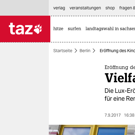
hautnavigation anspringen
hauptinhalt anspringen
footer anspringen
verlag
veranstaltungen
shop
fragen &
hitze
surfen
landtagswahl in sachse

taz zahl ich
taz zahl ich
Startseite
Berlin
Eröffnung des Kino
themen
politik
Eröffnung d
Vielf
öko
Die Lux-Erö
gesellschaft
für eine Re
kultur
7.9.2017
16:38
sport