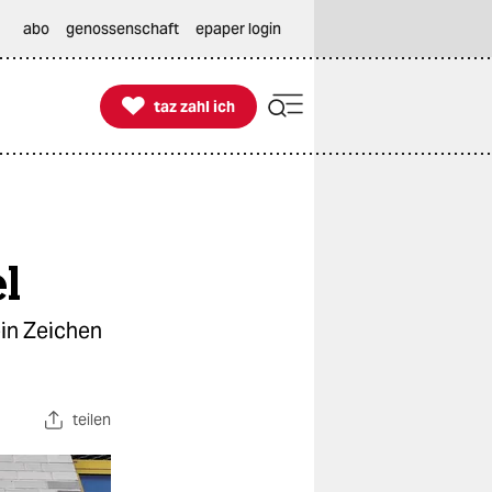
abo
genossenschaft
epaper login

taz zahl ich
taz zahl ich
el
ein Zeichen
teilen