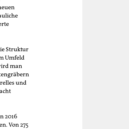
 neuen
auliche
erte
ie Struktur
im Umfeld
 wird man
Totengräbern
urelles und
macht
in 2016
en. Von 275