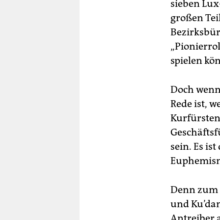
sieben Lux
großen Tei
Bezirksbür
„Pionierrol
spielen k
Doch wenn 
Rede ist, 
Kurfürsten
Geschäftsf
sein. Es is
Euphemismu
Denn zum k
und Ku’dam
Antreiber 