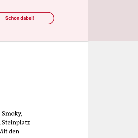
Schon dabei!
, Smoky,
 Steinplatz
Mit den