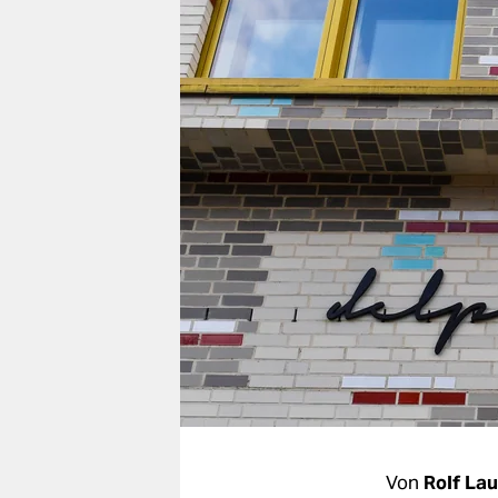
berlin
nord
wahrheit
verlag
verlag
veranstaltungen
shop
fragen & hilfe
unterstützen
abo
genossenschaft
Von
Rolf La