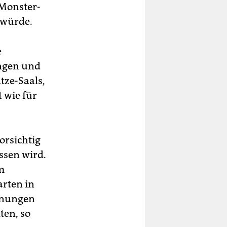
 Monster-
 würde.
e
ungen und
tze-Saals,
 wie für
orsichtig
ssen wird.
m
rten in
ohnungen
ten, so