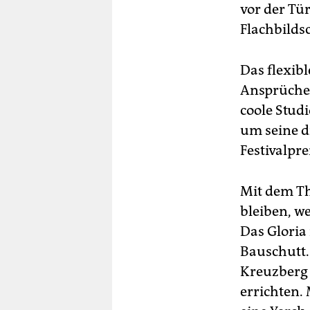
vor der Tü
Flachbilds
Das flexib
Ansprüche 
coole Stud
um seine d
Festivalpr
Mit dem Th
bleiben, w
Das Gloria
Bauschutt.
Kreuzberg 
errichten.