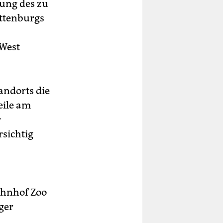
rung des zu
ottenburgs
 West
andorts die
eile am
r
rsichtig
ahnhof Zoo
ger
n