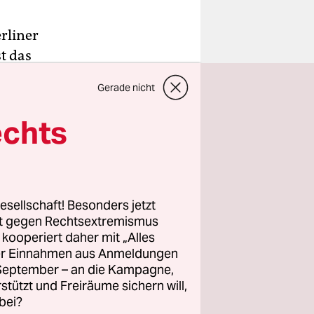
erliner
t das
phi Lux,
Gerade nicht
gramm.
echts
es nur ein
rpassage
Design und
esellschaft! Besonders jetzt
ach dem
rt gegen Rechtsextremismus
z kooperiert daher mit „Alles
hen müssen.
ller Einnahmen aus Anmeldungen
n der City
. September – an die Kampagne,
rstützt und Freiräume sichern will,
bei?