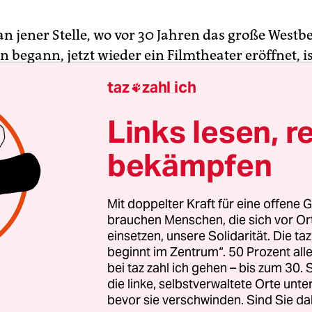
n jener Stelle, wo vor 30 Jahren das große Westb
 begann, jetzt wieder ein Filmtheater eröffnet, is
ine gute Nachricht. Seit Donnerstag zeigt das Del
taz
zahl ich

rck-Kinogruppe gehört, in sieben Sälen sein Pro
Links lesen, r
 alten Delphi-Filmpalast an der Kantstraße sind 
bekämpfen
 hinüber zum kleinteiligen Lux in der Fußgänge
am Bahnhof Zoo. Hinter viel Glas, mit schickem 
arben getaucht, erinnert hier wenig an die Ödnis
Mit doppelter Kraft für eine offene G
r Tage vor Ort. Rund um den Bahnhof hatten n
brauchen Menschen, die sich vor O
einsetzen, unsere Solidarität. Die ta
1989 die Lichtspielhäuser reihenweise dichtmac
beginnt im Zentrum“. 50 Prozent a
ne Folge der Umstrukturierungsprozesse sowohl i
bei taz zahl ich gehen – bis zum 30
ch in ganz Berlin.
die linke, selbstverwaltete Orte unte
bevor sie verschwinden. Sind Sie da