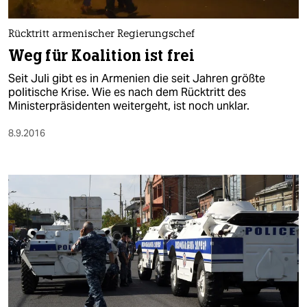
berlin
nord
Rücktritt armenischer Regierungschef
Weg für Koalition ist frei
wahrheit
Seit Juli gibt es in Armenien die seit Jahren größte
verlag
politische Krise. Wie es nach dem Rücktritt des
Ministerpräsidenten weitergeht, ist noch unklar.
verlag
8.9.2016
veranstaltungen
shop
fragen & hilfe
unterstützen
abo
genossenschaft