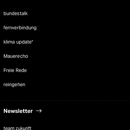
bundestalk
fernverbindung
klima update°
Mauerecho
Freie Rede
reingehen
Newsletter
team zukunft