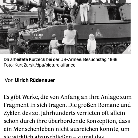
berlin
nord
wahrheit
verlag
verlag
Da arbeitete Kurzeck bei der US-Armee: Besuchstag 1966
Foto: Kurt Zarski/dpa/picture alliance
veranstaltungen
shop
Von
Ulrich Rüdenauer
fragen & hilfe
Es gibt Werke, die von Anfang an ihre Anlage zum
unterstützen
Fragment in sich tragen. Die großen Romane und
Zyklen des 20. Jahrhunderts verrieten oft allein
abo
schon durch ihre überbordende Konzeption, dass
genossenschaft
ein Menschenleben nicht ausreichen konnte, um
sie wirklich abzuschließen – zumal das