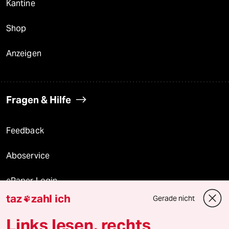
Kantine
Shop
Anzeigen
Fragen & Hilfe
Feedback
Aboservice
ePaper Login
taz
zahl ich
Gerade nicht

Downloads für Abonnierende
Links lesen, rechts