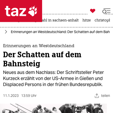

taz zahl ich
iran-krieg
landtagswahl in sachsen-anhalt
hitze
christophe

taz zahl ich
ch
Erinnerungen an Westdeutschland: Der Schatten auf dem Bahns
taz zahl ich
themen
Erinnerungen an Westdeutschland
Der Schatten auf dem
politik
Bahnsteig
öko
Neues aus dem Nachlass: Der Schriftsteller Peter
Kurzeck erzählt von der US-Armee in Gießen und
gesellschaft
Displaced Persons in der frühen Bundesrepublik.
kultur
11.1.2023
13:59 Uhr
teilen
sport