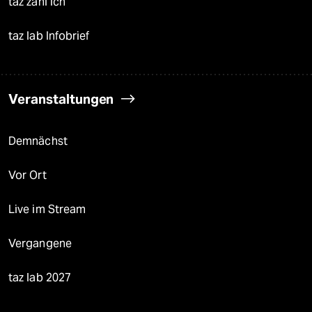
taz zahl ich
taz lab Infobrief
Veranstaltungen
Demnächst
Vor Ort
Live im Stream
Vergangene
taz lab 2027