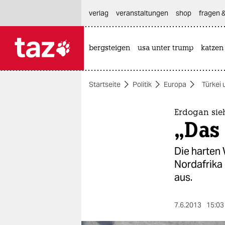
hautnavigation anspringen
hauptinhalt anspringen
footer anspringen
verlag
veranstaltungen
shop
fragen &
bergsteigen
usa unter trump
katzen

taz zahl ich
taz zahl ich
Startseite
Politik
Europa
Türkei 
themen
politik
Erdogan sie
„Das 
öko
Die harten 
gesellschaft
Nordafrika 
aus.
kultur
sport
7.6.2013
15:03