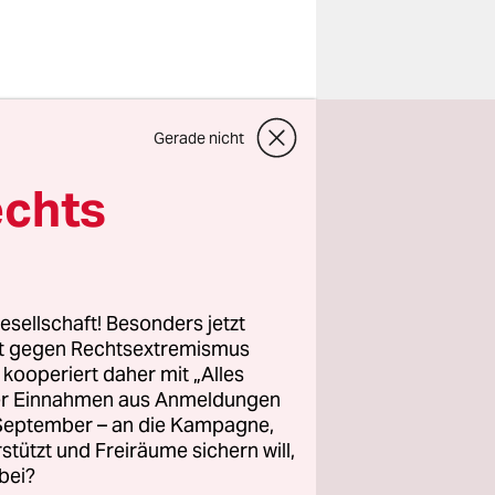
selbe.
Gerade nicht
kommt“.
aksim-
echts
ndruckt.
Flughafen
kareise den
esellschaft! Besonders jetzt
len
rt gegen Rechtsextremismus
z kooperiert daher mit „Alles
ller Einnahmen aus Anmeldungen
. September – an die Kampagne,
Partei in
rstützt und Freiräume sichern will,
bei?
 2:00 Uhr