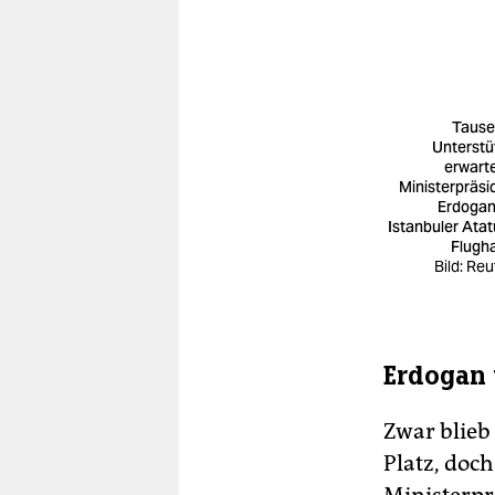
Taus
Unterstü
erwart
Ministerpräsi
Erdoga
Istanbuler Atat
Flugh
Bild: Reu
Erdogan 
Zwar blieb
Platz, doc
Ministerpr