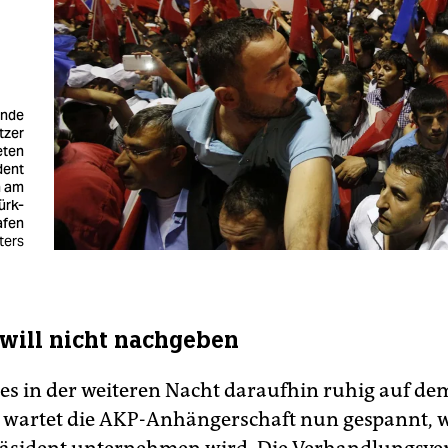
ende
tzer
eten
dent
n am
ürk-
afen
ters
will nicht nachgeben
 es in der weiteren Nacht daraufhin ruhig auf de
h wartet die AKP-Anhängerschaft nun gespannt, w
äsident unternehmen wird. Die Verhandlungsver