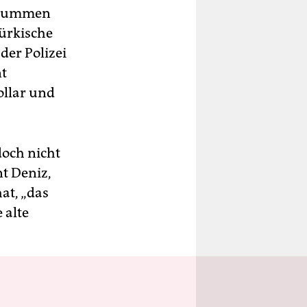
e Summen
türkische
der Polizei
nt
ollar und
doch nicht
t Deniz,
at, „das
 alte