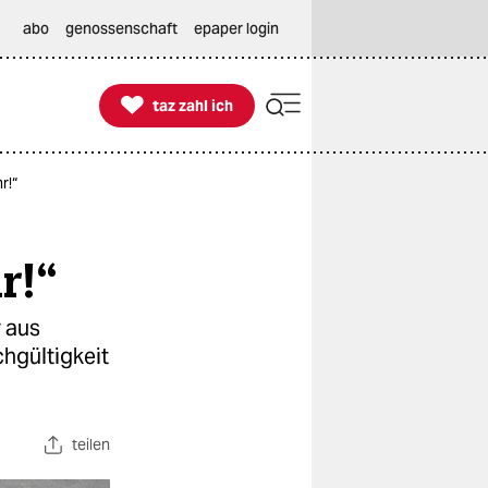
abo
genossenschaft
epaper login

taz zahl ich
taz zahl ich
r!“
r!“
r aus
chgültigkeit
teilen