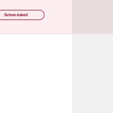
ssen sofort
erloren
Schon dabei!
er haben