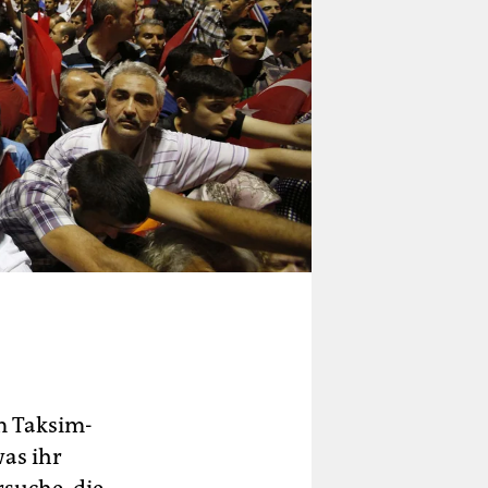
m Taksim-
as ihr
suche, die