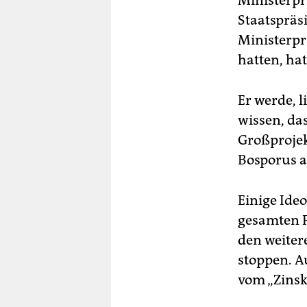
Staatspräs
Ministerpr
hatten, ha
Er werde, 
wissen, da
Großprojek
Bosporus au
Einige Ideo
gesamten P
den weiter
stoppen. A
vom „Zinsk