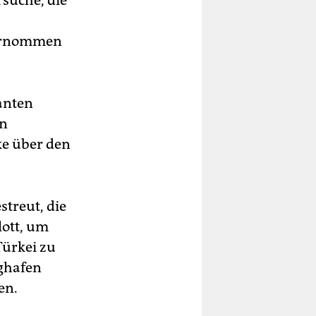
ternommen
ranten
en
ke über den
streut, die
lott, um
Türkei zu
ghafen
en.