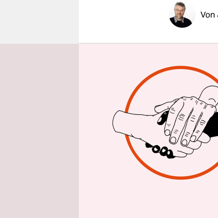
epaper login
Von
ISTANBUL
Schon bev
Die junge 
Platz im He
Ministerpr
Dabei hatt
direkt nac
Besetzern 
gedroht.
Vor zehnta
Bussen zum