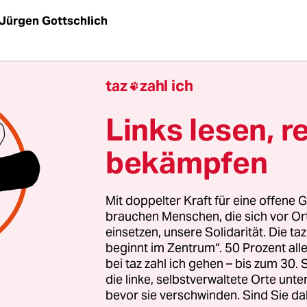
Jürgen Gottschlich
taz
| „Erdogan ist so ermüdend. Er sagt immer das
taz
zahl ich

or er den Mund aufmacht, weiss man was heraus
Frau am Zelt von Greenpeace auf dem besetzten T
Links lesen, r
rzen Istanbuls ist vom Auftritt des türkischen
bekämpfen
äsidenten Recep Tayyip Erdogan sichtlich unbeei
e Erdogan wenige Stunden zuvor am Istanbuler 
h seiner Rückkehr von einer viertägigen Nordafri
Mit doppelter Kraft für eine offene G
des Taksim-Platzes und des Gezi-Parks unverhoh
brauchen Menschen, die sich vor O
einsetzen, unsere Solidarität. Die ta
beginnt im Zentrum“. 50 Prozent a
bei taz zahl ich gehen – bis zum 30
usend tobenden Anhängern, die zuvor von seiner 
die linke, selbstverwaltete Orte unte
bevor sie verschwinden. Sind Sie da
 Flughafen gebracht worden waren und dort bis