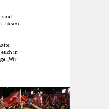
 sind
es Taksim-
atte,
 euch in
ge. „Wir