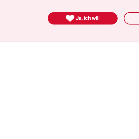
f ihn gewartet hatten, sagte er: „Die Proteste mü
Sie haben ihre demokratische Glaubwürdigkeit v

Ja, ich will
um Vandalismus geworden. Unter die Protestier
risten und Anarchisten gemischt“.