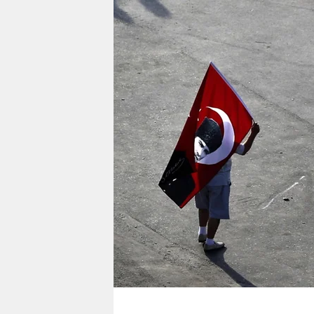
berlin
nord
wahrheit
verlag
verlag
veranstaltungen
shop
fragen & hilfe
unterstützen
abo
genossenschaft