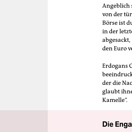
Angeblich 
von der tü
Börse ist d
in der let
abgesackt,
den Euro v
Erdogans G
beeindruck
der die Na
glaubt ihn
Kamelle“.
Die Enga