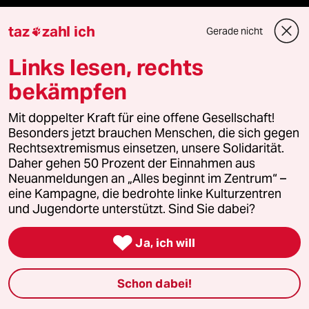
Le Monde diplomatique
taz
zahl ich
Gerade nicht

taz Archiv
Links lesen, rechts
bekämpfen
Mit doppelter Kraft für eine offene Gesellschaft!
Mehr taz Angebote
Besonders jetzt brauchen Menschen, die sich gegen
Rechtsextremismus einsetzen, unsere Solidarität.
Daher gehen 50 Prozent der Einnahmen aus
Reisen
Neuanmeldungen an „Alles beginnt im Zentrum“ –
eine Kampagne, die bedrohte linke Kulturzentren
Kantine
und Jugendorte unterstützt. Sind Sie dabei?
Shop

Ja, ich will
Anzeigen
Schon dabei!