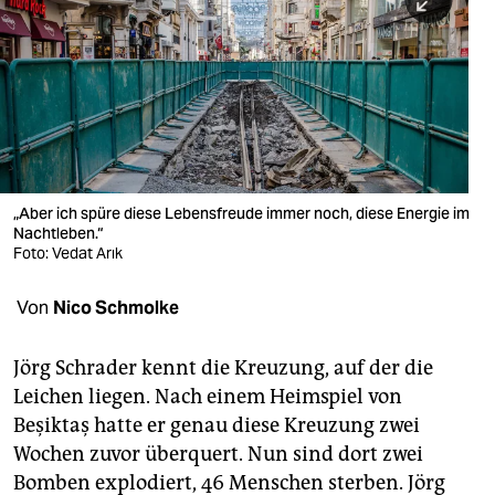
berlin
nord
wahrheit
verlag
verlag
„Aber ich spüre diese Lebensfreude immer noch, diese Energie im
Nachtleben.“
veranstaltungen
Foto: Vedat Arık
shop
Von
Nico Schmolke
fragen & hilfe
unterstützen
Jörg Schrader kennt die Kreuzung, auf der die
Leichen liegen. Nach einem Heimspiel von
abo
Beşiktaş hatte er genau diese Kreuzung zwei
Wochen zuvor überquert. Nun sind dort zwei
genossenschaft
Bomben explodiert, 46 Menschen sterben. Jörg