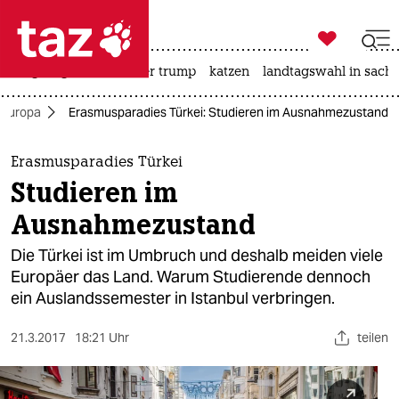

taz zahl ich
bergsteigen
usa unter trump
katzen
landtagswahl in sachs

taz zahl ich
Europa
Erasmusparadies Türkei: Studieren im Ausnahmezustand
taz zahl ich
themen
Erasmusparadies Türkei
Studieren im
politik
Ausnahmezustand
öko
Die Türkei ist im Umbruch und deshalb meiden viele
Europäer das Land. Warum Studierende dennoch
gesellschaft
ein Auslandssemester in Istanbul verbringen.
kultur
21.3.2017
18:21 Uhr
teilen
sport