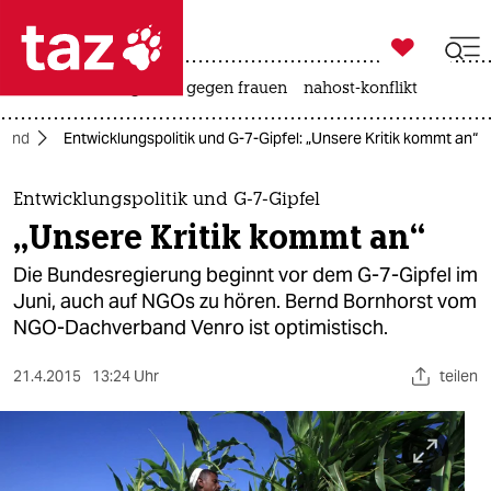

taz zahl ich
hitze
surfen
gewalt gegen frauen
nahost-konflikt

taz zahl ich
land
Entwicklungspolitik und G-7-Gipfel: „Unsere Kritik kommt an“
taz zahl ich
themen
Entwicklungspolitik und G-7-Gipfel
„Unsere Kritik kommt an“
politik
Die Bundesregierung beginnt vor dem G-7-Gipfel im
öko
Juni, auch auf NGOs zu hören. Bernd Bornhorst vom
NGO-Dachverband Venro ist optimistisch.
gesellschaft
21.4.2015
13:24 Uhr
teilen
kultur
sport