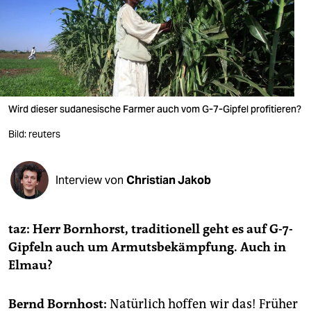
berlin
nord
wahrheit
verlag
Wird dieser sudanesische Farmer auch vom G-7-Gipfel profitieren?
verlag
Bild: reuters
veranstaltungen
shop
Interview von
Christian Jakob
fragen & hilfe
taz: Herr Bornhorst, traditionell geht es auf G-7-
unterstützen
Gipfeln auch um Armutsbekämpfung. Auch in
abo
Elmau?
genossenschaft
Bernd Bornhost:
Natürlich hoffen wir das! Früher