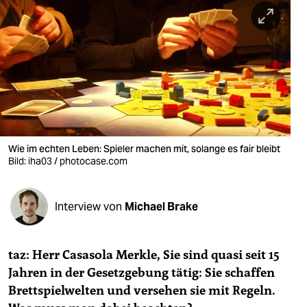
berlin
nord
wahrheit
verlag
verlag
veranstaltungen
Wie im echten Leben: Spieler machen mit, solange es fair bleibt
Bild: iha03 / photocase.com
shop
fragen & hilfe
Interview von
Michael Brake
unterstützen
taz: Herr Casasola Merkle, Sie sind quasi seit 15
abo
Jahren in der Gesetzgebung tätig: Sie schaffen
genossenschaft
Brettspielwelten und versehen sie mit Regeln.