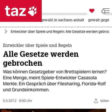

taz zahl ich
hitze
surfen
landtagswahl in sachsen-anhalt
gewalt gegen

taz zahl ich
ag
Entwickler über Spiele und Regeln: Alle Gesetze werden gebroc
taz zahl ich
themen
Entwickler über Spiele und Regeln
Alle Gesetze werden
politik
gebrochen
öko
Was können Gesetzgeber von Brettspielern lernen?
Eine Menge, meint Spiele-Entwickler Casasola
gesellschaft
Merkle. Ein Gespräch über Filesharing, Florida-Rolf
und Grundeinkommen.
kultur
sport
5.5.2012
9:00 Uhr
teilen