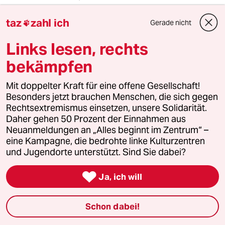
Spieltheorie auf die Ökonomie anzuwenden
taz
zahl ich
macht durchaus Sinn. und fürs bedingungslose
Gerade nicht

Grundeinkommen als Weiterentwicklung der
Links lesen, rechts
bereits existierenden Sozialhilfe alias Hartz4
bin ich auch.
bekämpfen
Aber das bedingslose Grundeinkommen damit
begründen zu wollen, dass Rundenboni in
Mit doppelter Kraft für eine offene Gesellschaft!
Spielen funktionieren, ist mir dann doch etwas
Besonders jetzt brauchen Menschen, die sich gegen
zu "krass".
Rechtsextremismus einsetzen, unsere Solidarität.
Wenn er keine bessere Begründung findet,
Daher gehen 50 Prozent der Einnahmen aus
sollte er lieber dagegen argumentieren. Sonst
Neuanmeldungen an „Alles beginnt im Zentrum“ –
könnten die Fortschrittsfeinde ihn als
eine Kampagne, die bedrohte linke Kulturzentren
Paradebeispiel missbrauchen, um das
und Jugendorte unterstützt. Sind Sie dabei?
bedingungslose Grundeinkommen lächerlich
erscheinen zu lassen...

Ja, ich will
meistkommentiert
Schon dabei!