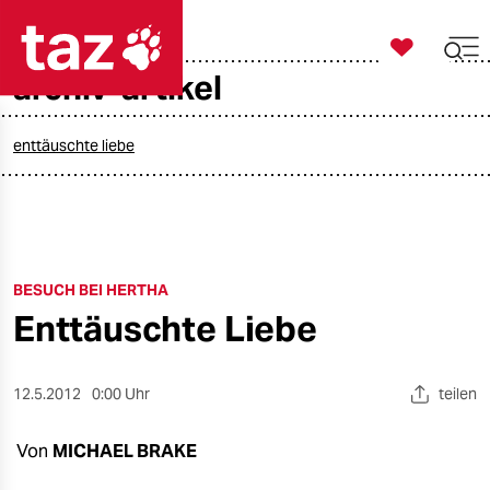

taz zahl ich
archiv-artikel

taz zahl ich
taz zahl ich
enttäuschte liebe
themen
politik
BESUCH BEI HERTHA
öko
Enttäuschte Liebe
gesellschaft
kultur
12.5.2012
0:00 Uhr
teilen
sport
Von
MICHAEL BRAKE