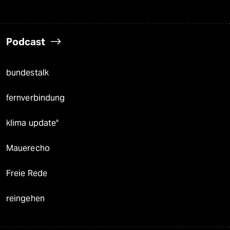
Podcast
bundestalk
fernverbindung
klima update°
Mauerecho
Freie Rede
reingehen