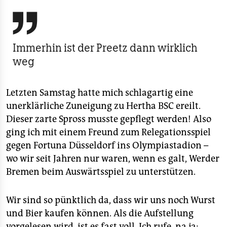
berlin

nord
wahrheit
Immerhin ist der Preetz dann wirklich
weg
verlag
verlag
Letzten Samstag hatte mich schlagartig eine
unerklärliche Zuneigung zu Hertha BSC ereilt.
veranstaltungen
Dieser zarte Spross musste gepflegt werden! Also
shop
ging ich mit einem Freund zum Relegationsspiel
gegen Fortuna Düsseldorf ins Olympiastadion –
fragen & hilfe
wo wir seit Jahren nur waren, wenn es galt, Werder
unterstützen
Bremen beim Auswärtsspiel zu unterstützen.
abo
Wir sind so pünktlich da, dass wir uns noch Wurst
genossenschaft
und Bier kaufen können. Als die Aufstellung
vorgelesen wird, ist es fast voll. Ich rufe, na ja: