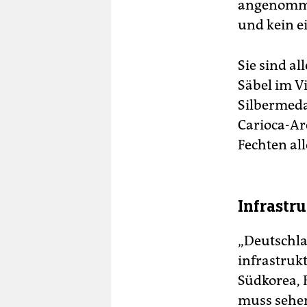
angenommen
und kein e
Sie sind a
Säbel im V
Silbermeda
Carioca-Ar
Fechten all
Infrastr
„Deutschlan
infrastruk
Südkorea, R
muss sehen