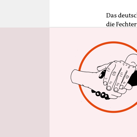
epaper login
Das deutsc
die Fechte
Angeles ge
kennt: Anj
Alexander 
Aber jetzt 
Tauberbisc
Schützling
eines Klei
stampfte, 
Fechten, d
Dressurrei