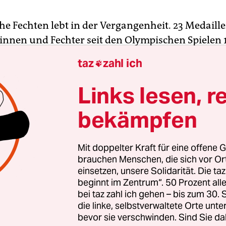
he Fechten lebt in der Vergangenheit. 23 Medaill
rinnen und Fechter seit den Olympischen Spielen 
holt. Darunter waren Namen, die jeder deutsche 
taz
zahl ich

a Fichtel, Matthias Beer und Sabine Bau, Arnd Sc
Pusch, Imke Duplitzer und Britta Heidemann.
Links lesen, r
bekämpfen
in Rio haben sie keine einzige Medaille gewonnen
hofsheim, wo Emil Beck seit den siebziger Jahren
e auf der Planche triezte und nebenher mit dem 
Mit doppelter Kraft für eine offene G
nkriminellen ein Fechtimperium von Weltruf aus
brauchen Menschen, die sich vor O
einsetzen, unsere Solidarität. Die ta
hatte einst bei der Konkurrenz einen Ruf wie Donn
beginnt im Zentrum“. 50 Prozent a
as war eine sichere Medaillenbank – so wie Kanu,
bei taz zahl ich gehen – bis zum 30
ten oder Rudern.
die linke, selbstverwaltete Orte unte
bevor sie verschwinden. Sind Sie da