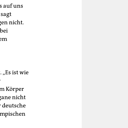
s auf uns
sagt
en nicht.
bei
dem
 „Es ist wie
r
im Körper
ane nicht
r deutsche
lympischen