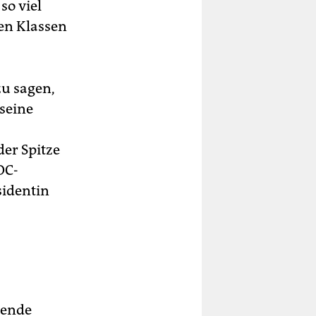
so viel
ren Klassen
zu sagen,
 seine
er Spitze
OC-
sidentin
rende