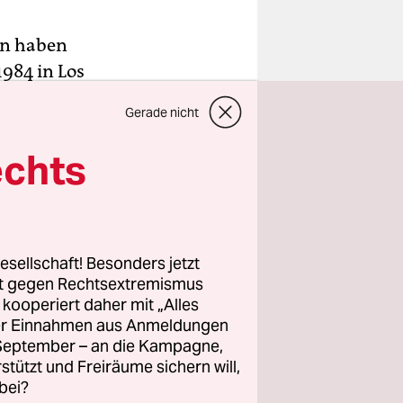
en haben
1984 in Los
Sportfan
Gerade nicht
hmitt,
echts
.
 seine
Riecher
esellschaft! Besonders jetzt
 dem Boden
rt gegen Rechtsextremismus
z kooperiert daher mit „Alles
erhall.
ller Einnahmen aus Anmeldungen
. September – an die Kampagne,
rstützt und Freiräume sichern will,
bei?