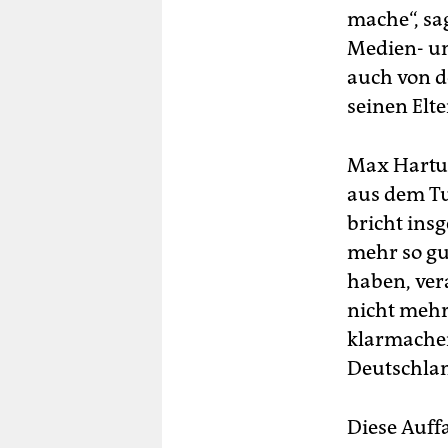
mache“, sag
Medien- u
auch von d
seinen Elt
Max Hartun
aus dem Tur
bricht ins
mehr so gut
haben, ver
nicht mehr
klarmachen,
Deutschlan
Diese Auff