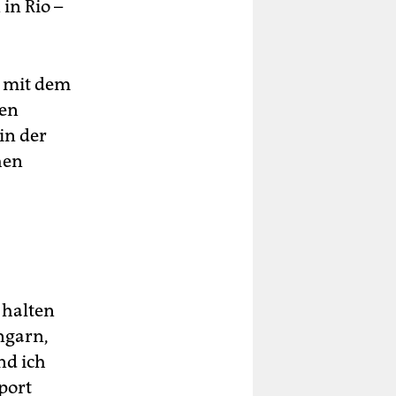
in Rio –
o mit dem
ren
in der
hen
 halten
ngarn,
nd ich
port