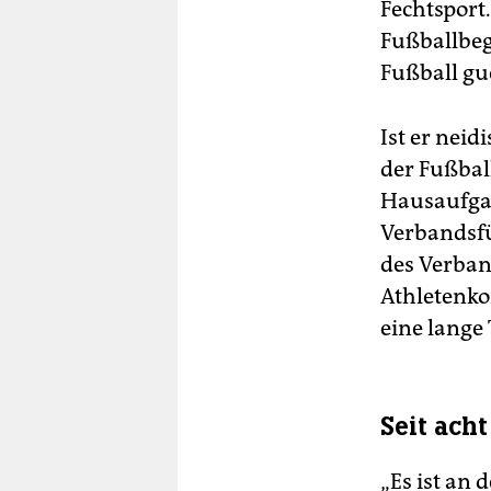
Fechtsport
Fußballbeg
Fußball gu
Ist er neid
der Fußball
Hausaufgab
Verbandsfü
des Verban
Athletenko
eine lange
Seit ach
„Es ist an 