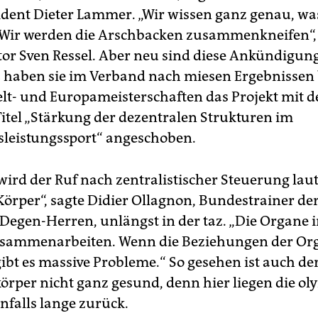
dent Dieter Lammer. „Wir wissen ganz genau, wa
Wir werden die Arschbacken zusammenkneifen“, 
tor Sven Ressel. Aber neu sind diese Ankündigung
 haben sie im Verband nach miesen Ergebnissen 
lt- und Europameisterschaften das Projekt mit 
Titel „Stärkung der dezentralen Strukturen im
leistungssport“ angeschoben.
wird der Ruf nach zentralistischer Steuerung laut.
Körper“, sagte Didier Ollagnon, Bundestrainer de
Degen-Herren, unlängst in der taz. „Die Organe 
sammenarbeiten. Wenn die Beziehungen der Org
ibt es massive Pro­bleme.“ So gesehen ist auch de
per nicht ganz gesund, denn hier liegen die o
nfalls lange zurück.