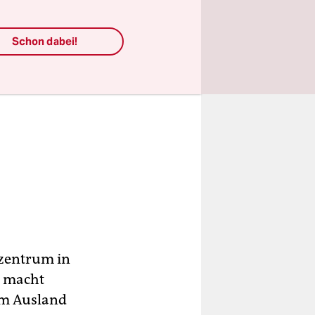
Schon dabei!
tzentrum in
, macht
 im Ausland