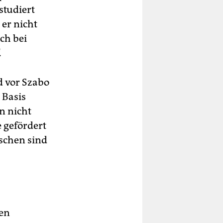
studiert
er nicht
ch bei
.
d vor Szabo
 Basis
n nicht
e gefördert
schen sind
hen