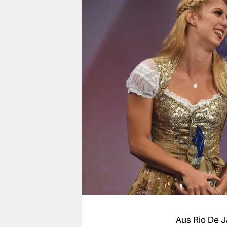
berlin
nord
wahrheit
verlag
verlag
veranstaltungen
shop
fragen & hilfe
unterstützen
abo
genossenschaft
Aus Rio De J