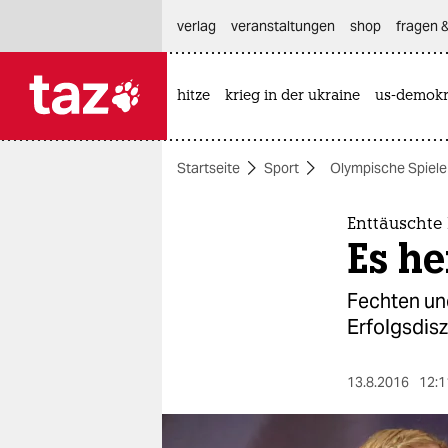
hautnavigation anspringen
hauptinhalt anspringen
footer anspringen
verlag
veranstaltungen
shop
fragen &
hitze
krieg in der ukraine
us-demokr

taz zahl ich
taz zahl ich
Startseite
Sport
Olympische Spiele
themen
politik
Enttäuschte
Es he
öko
Fechten un
gesellschaft
Erfolgsdisz
kultur
13.8.2016
12:1
sport