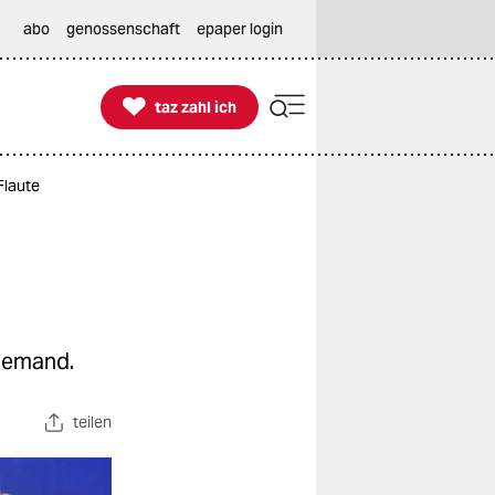
abo
genossenschaft
epaper login

taz zahl ich
taz zahl ich
Flaute
niemand.
teilen