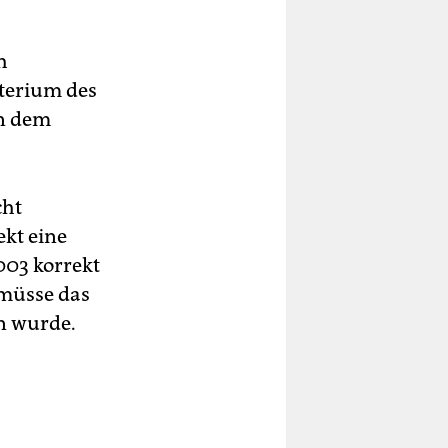
h
terium des
in dem
cht
ekt eine
2003 korrekt
 müsse das
n wurde.