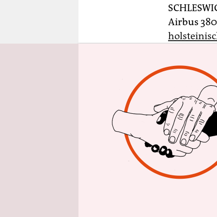
epaper login
SCHLESWI
Airbus 38
holsteinis
Gebäude, d
Panzerfäus
Diese Frag
liegt sech
Betreiberf
Abfälle au
seine Frau
das die Ge