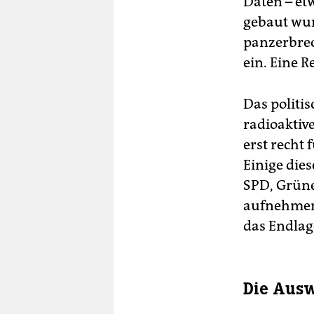
Daten – et
gebaut wur
panzerbrec
ein. Eine R
Das politis
radioaktiv
erst recht 
Einige dies
SPD, Grüne
aufnehmen
das Endlag
Die Ausw