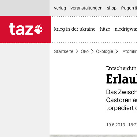
hautnavigation anspringen
hauptinhalt anspringen
footer anspringen
verlag
veranstaltungen
shop
fragen &
krieg in der ukraine
hitze
niedrigwa

taz zahl ich
taz zahl ich
Startseite
Öko
Ökologie
Atomkr
themen
politik
Entscheidun
Erlau
öko
Das Zwisch
gesellschaft
Castoren a
torpediert 
kultur
sport
19.6.2013
18:2