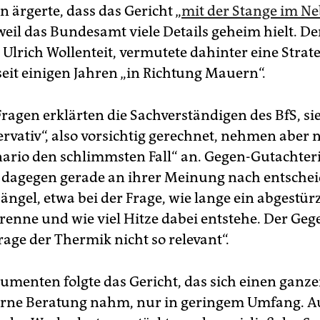
ärgerte, dass das Gericht „
mit der Stange im Ne
 weil das Bundesamt viele Details geheim hielt. D
 Ulrich Wollenteit, vermutete dahinter eine Strate
seit einigen Jahren „in Richtung Mauern“.
Fragen erklärten die Sachverständigen des BfS, si
ervativ“, also vorsichtig gerechnet, nehmen aber n
ario den schlimmsten Fall“ an. Gegen-Gutachter
 dagegen gerade an ihrer Meinung nach entsche
ngel, etwa bei der Frage, wie lange ein abgestür
renne und wie viel Hitze dabei entstehe. Der Ge
rage der Thermik nicht so relevant“.
umenten folgte das Gericht, das sich einen ganze
terne Beratung nahm, nur in geringem Umfang. A