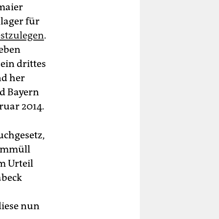
maier
lager für
estzulegen
.
neben
in drittes
nd her
nd Bayern
ruar 2014.
uchgesetz,
tommüll
m Urteil
abeck
diese nun