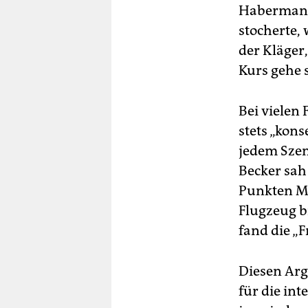
Habermann 
stocherte,
der Kläger,
Kurs gehe 
Bei vielen 
stets „kons
jedem Szen
Becker sah
Punkten Mä
Flugzeug b
fand die „F
Diesen Arg
für die in