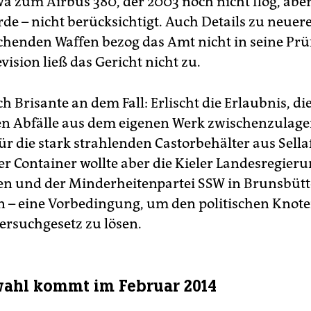
wa zum Airbus 380, der 2003 noch nicht flog, aber
de – nicht berücksichtigt. Auch Details zu neuer
henden Waffen bezog das Amt nicht in seine Pr
evision ließ das Gericht nicht zu.
ch Brisante an dem Fall: Erlischt die Erlaubnis, d
en Abfälle aus dem eigenen Werk zwischenzulager
für die stark strahlenden Castorbehälter aus Sellaf
er Container wollte aber die Kieler Landesregier
n und der Minderheitenpartei SSW in Brunsbütt
 – eine Vorbedingung, um den politischen Knot
ersuchgesetz zu lösen.
ahl kommt im Februar 2014