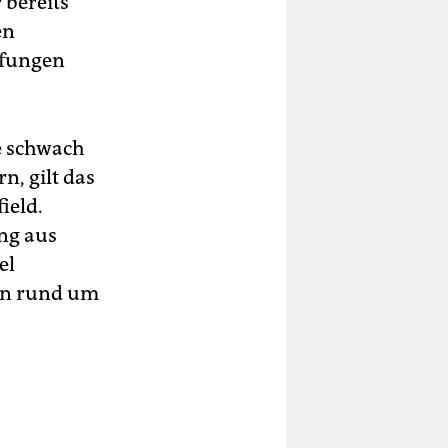
 bereits
en
üfungen
ie schwach
n, gilt das
ield.
ung aus
el
en rund um