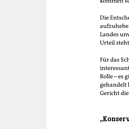
kommen soll
Die Entsch
aufzuheben
Landes unv
Urteil steh
Für das Sc
interessant
Rolle – es 
gehandelt 
Gericht di
„Konserv