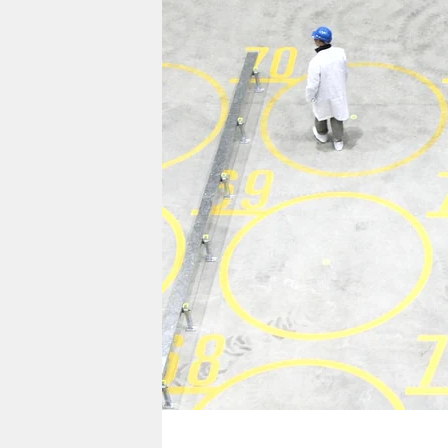
berlin
nord
wahrheit
verlag
verlag
veranstaltungen
shop
fragen & hilfe
unterstützen
abo
genossenschaft