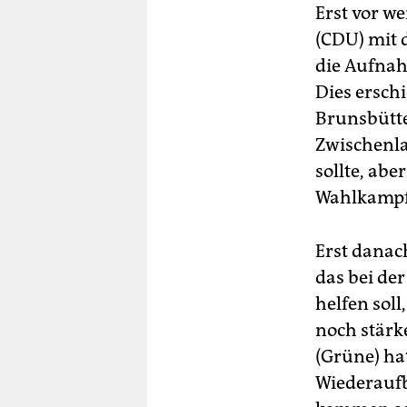
Erst vor w
(CDU) mit 
die Aufnah
Dies ersch
Brunsbütte
Zwischenla
sollte, ab
Wahlkampf 
Erst danac
das bei de
helfen soll
noch stärk
(Grüne) hat
Wiederaufb