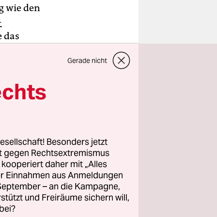
g wie den
-
e das
it
Gerade nicht
echts
eit Hof
, als die
tiver
kmann und
esellschaft! Besonders jetzt
lenschutz,
rt gegen Rechtsextremismus
z kooperiert daher mit „Alles
ller Einnahmen aus Anmeldungen
. September – an die Kampagne,
rstützt und Freiräume sichern will,
bei?