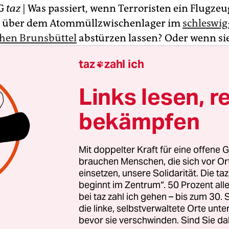
G
taz
| Was passiert, wenn Terroristen ein Flugzeu
0 über dem Atommüllzwischenlager im
schleswig
chen Brunsbüttel
abstürzen lassen? Oder wenn si
as 250 Meter entfernt von dem Altmeiler steht, m
taz
zahl ich

ten angreifen?
Links lesen, r
en stellte sich der Anwohner Peter Dreckmann – s
s Kilometer vom AKW entfernt – schon im Jahr 2003
bekämpfen
irma Vattenfall die Genehmigung erhielt, radioak
f dem Gelände zu lagern. Seither kämpfen Drec
Mit doppelter Kraft für eine offene G
 Anke vor Gericht gegen das Bundesamt für Strah
brauchen Menschen, die sich vor O
nehmigung erteilte.
einsetzen, unsere Solidarität. Die ta
beginnt im Zentrum“. 50 Prozent a
bei taz zahl ich gehen – bis zum 30
die linke, selbstverwaltete Orte unte
bevor sie verschwinden. Sind Sie da