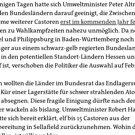
enigen Tagen hatte sich Umweltminister Peter Alt
den Bundesländern darauf geeinigt, die Zwischen
me weiterer Castoren
erst im kommenden Jahr f
ien zu Wahlkampfzeiten nahezu unmöglich. Da 
l und Philippsburg in Baden-Württemberg noch e
ger aus einem schwarz-gelb regierten Bundesla
er in den potentiellen Standort-Ländern Hessen u
ist, verschoben die Politiker die Auswahl auf Feb
h wollten die Länder im Bundesrat das Endlagers
r Kür einer Lagerstätte für schwer strahlenden A
, absegnen. Diese fragile Einigung dürfte nach de
er wackeln als bislang. Umweltminister Robert H
te sich bereit erklärt, elf bis 15 Castoren aus der
ereitung in Sellafield zurückzunehmen. Wohin 