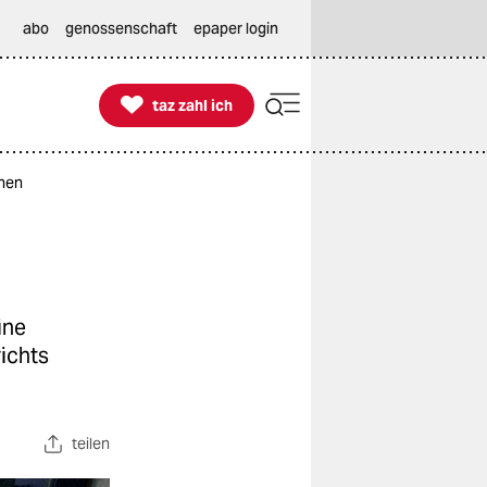
abo
genossenschaft
epaper login

taz zahl ich
taz zahl ich
chen
ine
ichts
teilen