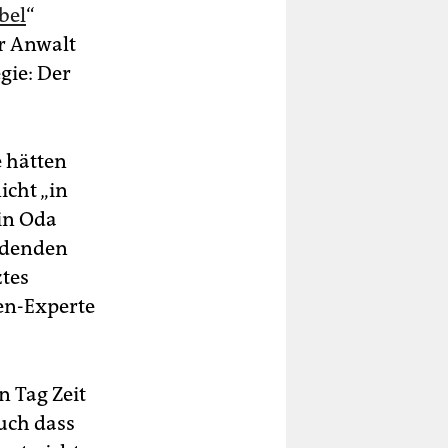
bel
“
er Anwalt
gie: Der
e hätten
icht „in
in Oda
idenden
ztes
gen-Experte
n Tag Zeit
uch dass