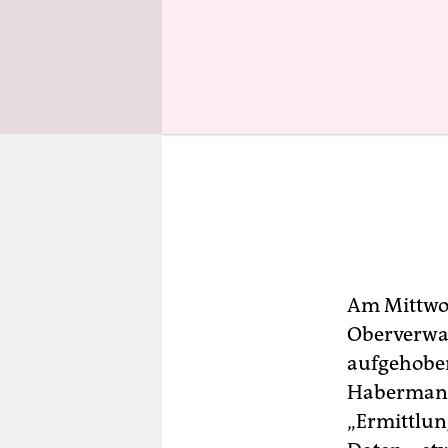
Am Mittwoc
Oberverwal
aufgehoben
Habermann 
„Ermittlun