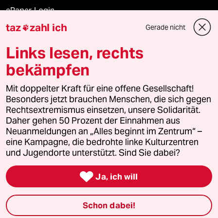
ePaper Login
taz
zahl ich
Gerade nicht

Downloads für Abonnierende
Links lesen, rechts
bekämpfen
© 2026 taz Verlags und Vertriebs GmbH
Alle Rechte vorbehalten. Bei rechtlichen Fragen oder für Genehmigungen
Mit doppelter Kraft für eine offene Gesellschaft!
wenden Sie sich bitte an
lizenzen@taz.de
Besonders jetzt brauchen Menschen, die sich gegen
Rechtsextremismus einsetzen, unsere Solidarität.
Daher gehen 50 Prozent der Einnahmen aus
Feedback
Redaktionsstatut
Kommune-Richtlinien
KI-
Neuanmeldungen an „Alles beginnt im Zentrum“ –
eine Kampagne, die bedrohte linke Kulturzentren
Leitlinie
Informant
Datenschutz
Impressum
AGB
und Jugendorte unterstützt. Sind Sie dabei?
Seitenwende
Einwilligungen widerrufen (Ads)

Ja, ich will
Schon dabei!