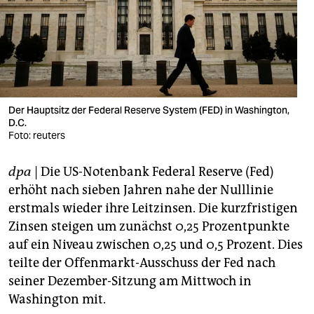
berlin
nord
wahrheit
verlag
Der Hauptsitz der Federal Reserve System (FED) in Washington,
verlag
D.C.
Foto: reuters
veranstaltungen
dpa
| Die US-Notenbank Federal Reserve (Fed)
shop
erhöht nach sieben Jahren nahe der Nulllinie
fragen & hilfe
erstmals wieder ihre Leitzinsen. Die kurzfristigen
Zinsen steigen um zunächst 0,25 Prozentpunkte
unterstützen
auf ein Niveau zwischen 0,25 und 0,5 Prozent. Dies
abo
teilte der Offenmarkt-Ausschuss der Fed nach
seiner Dezember-Sitzung am Mittwoch in
genossenschaft
Washington mit.