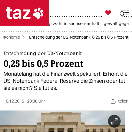

taz zahl ich
hitze
surfen
landtagswahl in sachsen-anhalt
gewalt gegen

taz zahl ich
Ökonomie
Entscheidung der US-Notenbank: 0,25 bis 0,5 Prozent
taz zahl ich
themen
Entscheidung der US-Notenbank
0,25 bis 0,5 Prozent
politik
Monatelang hat die Finanzwelt spekuliert: Erhöht die
öko
US-Notenbank Federal Reserve die Zinsen oder tut
sie es nicht? Sie tut es.
gesellschaft
16.12.2015
20:08 Uhr
teilen
kultur
sport