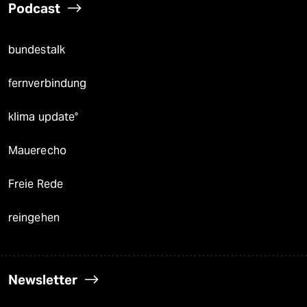
Podcast
bundestalk
fernverbindung
klima update°
Mauerecho
Freie Rede
reingehen
Newsletter