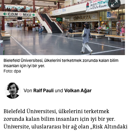
berlin
nord
wahrheit
verlag
verlag
Bielefeld Üniversitesi, ülkelerini terketmek zorunda kalan bilim
veranstaltungen
insanları için iyi bir yer.
Foto: dpa
shop
fragen & hilfe
Von
Ralf Pauli
und
Volkan Ağar
unterstützen
abo
Bielefeld Üniversitesi, ülkelerini terketmek
zorunda kalan bilim insanları için iyi bir yer.
genossenschaft
Üniversite, uluslararası bir ağ olan „Risk Altındaki