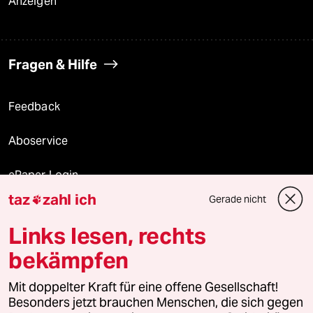
Anzeigen
Fragen & Hilfe
Feedback
Aboservice
ePaper Login
taz
zahl ich
Gerade nicht

Downloads für Abonnierende
Links lesen, rechts
bekämpfen
© 2026 taz Verlags und Vertriebs GmbH
Alle Rechte vorbehalten. Bei rechtlichen Fragen oder für Genehmigungen
Mit doppelter Kraft für eine offene Gesellschaft!
wenden Sie sich bitte an
lizenzen@taz.de
Besonders jetzt brauchen Menschen, die sich gegen