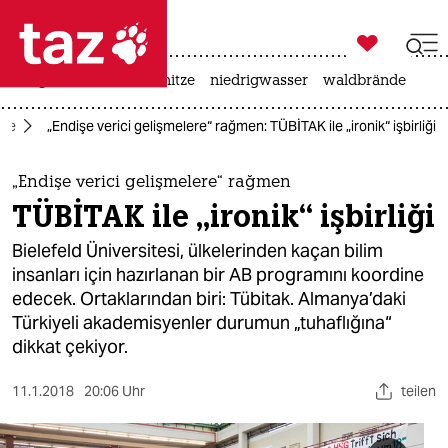

taz zahl ich
krieg in der ukraine
hitze
niedrigwasser
waldbrände

taz zahl ich
kte
„Endişe verici gelişmelere“ rağmen: TÜBİTAK ile „ironik“ işbirliği
taz zahl ich
themen
„Endişe verici gelişmelere“ rağmen
TÜBİTAK ile „ironik“ işbirliği
politik
Bielefeld Üniversitesi, ülkelerinden kaçan bilim
öko
insanları için hazırlanan bir AB programını koordine
edecek. Ortaklarından biri: Tübitak. Almanya’daki
gesellschaft
Türkiyeli akademisyenler durumun „tuhaflığına“
dikkat çekiyor.
kultur
11.1.2018
20:06 Uhr
teilen
sport