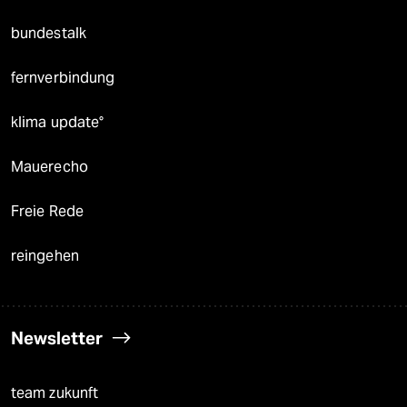
bundestalk
fernverbindung
klima update°
Mauerecho
Freie Rede
reingehen
Newsletter
team zukunft