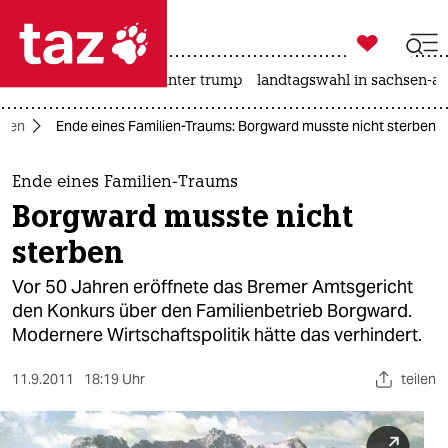

taz zahl ich
nahost-konflikt
usa unter trump
landtagswahl in sachsen-an

taz zahl ich
men
Ende eines Familien-Traums: Borgward musste nicht sterben
taz zahl ich
themen
Ende eines Familien-Traums
Borgward musste nicht
politik
sterben
öko
Vor 50 Jahren eröffnete das Bremer Amtsgericht
den Konkurs über den Familienbetrieb Borgward.
gesellschaft
Modernere Wirtschaftspolitik hätte das verhindert.
kultur
11.9.2011
18:19 Uhr
teilen
sport