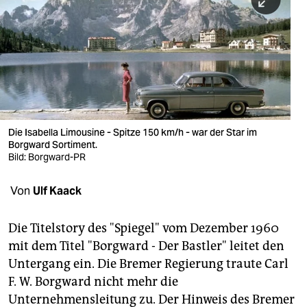
berlin
nord
wahrheit
verlag
verlag
Die Isabella Limousine - Spitze 150 km/h - war der Star im
Borgward Sortiment.
veranstaltungen
Bild: Borgward-PR
shop
Von
Ulf Kaack
fragen & hilfe
unterstützen
Die Titelstory des "Spiegel" vom Dezember 1960
mit dem Titel "Borgward - Der Bastler" leitet den
abo
Untergang ein. Die Bremer Regierung traute Carl
F. W. Borgward nicht mehr die
genossenschaft
Unternehmensleitung zu. Der Hinweis des Bremer