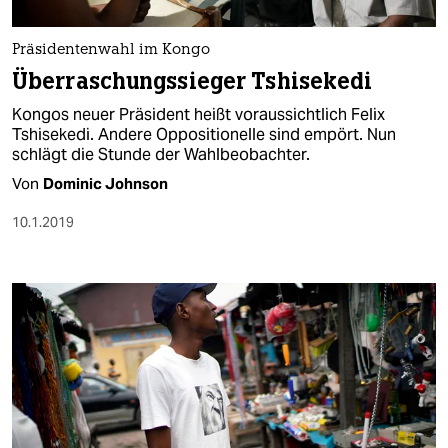
berlin
nord
Präsidentenwahl im Kongo
Überraschungssieger Tshisekedi
wahrheit
Kongos neuer Präsident heißt voraussichtlich Felix
verlag
Tshisekedi. Andere Oppositionelle sind empört. Nun
schlägt die Stunde der Wahlbeobachter.
verlag
Von
Dominic Johnson
veranstaltungen
10.1.2019
shop
fragen & hilfe
unterstützen
abo
genossenschaft