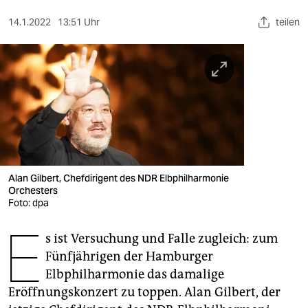
berlin
14.1.2022
13:51 Uhr
teilen
nord
wahrheit
verlag
verlag
veranstaltungen
shop
Alan Gilbert, Chefdirigent des NDR Elbphilharmonie
Orchesters
fragen & hilfe
Foto: dpa
E
unterstützen
s ist Versuchung und Falle zugleich: zum
Fünfjährigen der Hamburger
abo
Elbphilharmonie das damalige
genossenschaft
Eröffnungskonzert zu toppen. Alan Gilbert, der