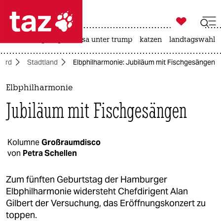

taz zahl ich
hitze
bergsteigen
usa unter trump
katzen
landtagswahl i

taz zahl ich
Nord
Stadtland
Elbphilharmonie: Jubiläum mit Fischgesängen
taz zahl ich
themen
Elbphilharmonie
Jubiläum mit Fischgesängen
politik
öko
Kolumne
Großraumdisco
von
Petra Schellen
gesellschaft
kultur
Zum fünften Geburtstag der Hamburger
Elbphilharmonie widersteht Chefdirigent Alan
sport
Gilbert der Versuchung, das Eröffnungskonzert zu
toppen.