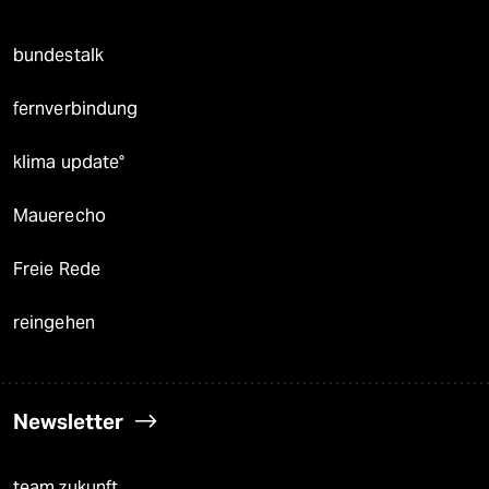
bundestalk
fernverbindung
klima update°
Mauerecho
Freie Rede
reingehen
Newsletter
team zukunft