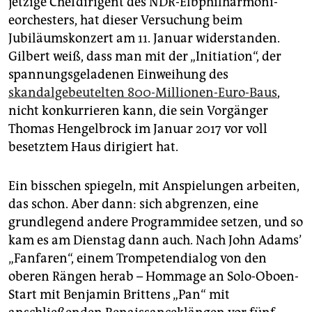
jetzige Chefdirigent des NDR-­Elb­phil­harmoni­
epaper login
eorchesters, hat dieser Versuchung beim
Jubiläumskonzert am 11. Januar widerstanden.
Gilbert weiß, dass man mit der „Initiation“, der
spannungsgeladenen Einweihung des
skandalgebeutelten 800-Millionen-Euro-Baus
,
nicht konkurrieren kann, die sein Vorgänger
Thomas Hengelbrock im Januar 2017 vor voll
besetztem Haus dirigiert hat.
Ein bisschen spiegeln, mit Anspielungen arbeiten,
das schon. Aber dann: sich abgrenzen, eine
grundlegend andere Programmidee setzen, und so
kam es am Dienstag dann auch. Nach John Adams’
„Fanfaren“, einem Trompetendialog von den
oberen Rängen herab – Hommage an Solo-Oboen-
Start mit Benjamin Brittens „Pan“ mit