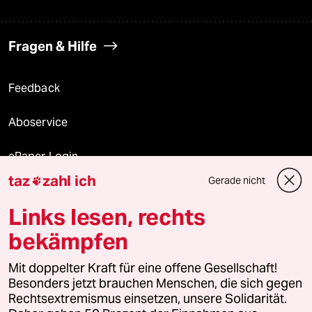
Fragen & Hilfe
Feedback
Aboservice
ePaper Login
taz
zahl ich
Gerade nicht

Downloads für Abonnierende
Links lesen, rechts
bekämpfen
© 2026 taz Verlags und Vertriebs GmbH
Alle Rechte vorbehalten. Bei rechtlichen Fragen oder für Genehmigungen
Mit doppelter Kraft für eine offene Gesellschaft!
wenden Sie sich bitte an
lizenzen@taz.de
Besonders jetzt brauchen Menschen, die sich gegen
Rechtsextremismus einsetzen, unsere Solidarität.