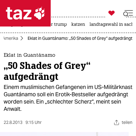

taz zahl ich
bergsteigen
usa unter trump
katzen
landtagswahl in sachs

taz zahl ich
Amerika
Eklat in Guantánamo: „50 Shades of Grey“ aufgedrängt
taz zahl ich
themen
Eklat in Guantánamo
„50 Shades of Grey“
politik
aufgedrängt
öko
Einem muslimischen Gefangenen im US-Militärknast
Guantánamo soll ein Erotik-Bestseller aufgedrängt
gesellschaft
worden sein. Ein „schlechter Scherz“, meint sein
Anwalt.
kultur
sport
22.8.2013
9:15 Uhr
teilen