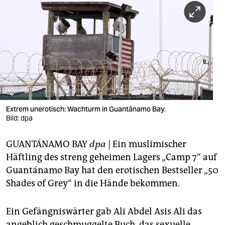
berlin
nord
wahrheit
verlag
verlag
veranstaltungen
Extrem unerotisch: Wachturm in Guantánamo Bay.
Bild: dpa
shop
GUANTÁNAMO BAY
dpa
| Ein muslimischer
fragen & hilfe
Häftling des streng geheimen Lagers „Camp 7“ auf
unterstützen
Guantánamo Bay hat den erotischen Bestseller „50
Shades of Grey“ in die Hände bekommen.
abo
genossenschaft
Ein Gefängniswärter gab Ali Abdel Asis Ali das
angeblich geschmuggelte Buch, das sexuelle