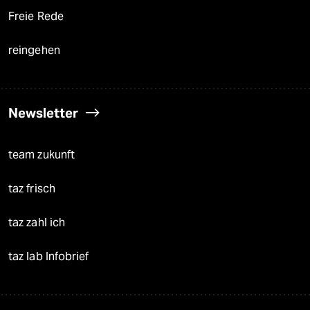
Freie Rede
reingehen
Newsletter
team zukunft
taz frisch
taz zahl ich
taz lab Infobrief