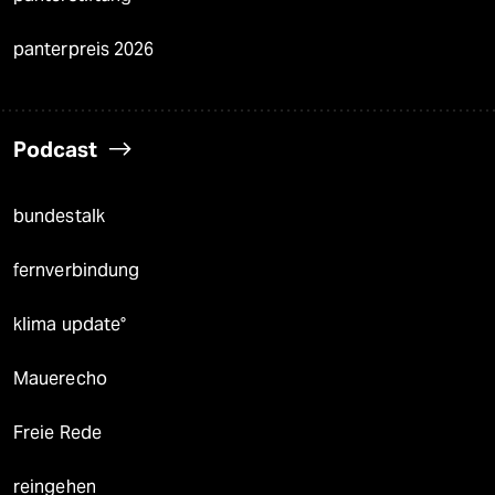
panterpreis 2026
Podcast
bundestalk
fernverbindung
klima update°
Mauerecho
Freie Rede
reingehen