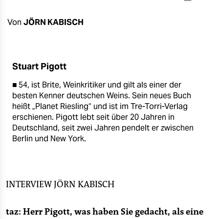
berlin
nord
Von
JÖRN KABISCH
wahrheit
verlag
Stuart Pigott
■ 54, ist Brite, Weinkritiker und gilt als einer der
verlag
besten Kenner deutschen Weins. Sein neues Buch
veranstaltungen
heißt „Planet Riesling“ und ist im Tre-Torri-Verlag
erschienen. Pigott lebt seit über 20 Jahren in
shop
Deutschland, seit zwei Jahren pendelt er zwischen
Berlin und New York.
fragen & hilfe
unterstützen
abo
INTERVIEW
JÖRN KABISCH
genossenschaft
taz: Herr Pigott, was haben Sie gedacht, als eine