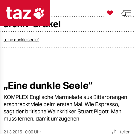

taz zahl ich
archiv-artikel

taz zahl ich
taz zahl ich
„eine dunkle seele“
themen
politik
öko
„Eine dunkle Seele“
gesellschaft
KOMPLEX Englische Marmelade aus Bitterorangen
erschreckt viele beim ersten Mal. Wie Espresso,
kultur
sagt der britische Weinkritiker Stuart Pigott. Man
muss lernen, damit umzugehen
sport
21.3.2015
0:00 Uhr
teilen