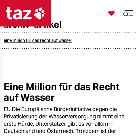

taz zahl ich
archiv-artikel

taz zahl ich
taz zahl ich
eine million für das recht auf wasser
themen
politik
öko
Eine Million für das Recht
auf Wasser
gesellschaft
EU Die Europäische Bürgerinitiative gegen die
kultur
Privatisierung der Wasserversorgung nimmt eine
sport
erste Hürde. Unterstützer gibt es vor allem in
Deutschland und Österreich. Trotzdem ist der