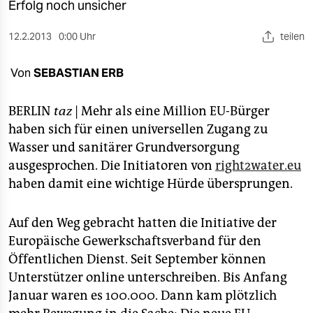
berlin
Erfolg noch unsicher
nord
12.2.2013
0:00 Uhr
teilen
wahrheit
Von
SEBASTIAN ERB
verlag
BERLIN
taz
| Mehr als eine Million EU-Bürger
verlag
haben sich für einen universellen Zugang zu
Wasser und sanitärer Grundversorgung
veranstaltungen
ausgesprochen. Die Initiatoren von
right2water.eu
shop
haben damit eine wichtige Hürde übersprungen.
fragen & hilfe
Auf den Weg gebracht hatten die Initiative der
unterstützen
Europäische Gewerkschaftsverband für den
Öffentlichen Dienst. Seit September können
abo
Unterstützer online unterschreiben. Bis Anfang
genossenschaft
Januar waren es 100.000. Dann kam plötzlich