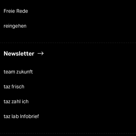
Freie Rede
reingehen
Newsletter
team zukunft
taz frisch
taz zahl ich
taz lab Infobrief