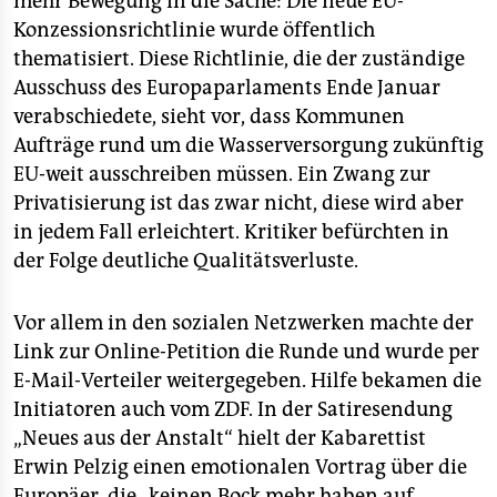
mehr Bewegung in die Sache: Die neue EU-
epaper login
Konzessionsrichtlinie wurde öffentlich
thematisiert. Diese Richtlinie, die der zuständige
Ausschuss des Europaparlaments Ende Januar
verabschiedete, sieht vor, dass Kommunen
Aufträge rund um die Wasserversorgung zukünftig
EU-weit ausschreiben müssen. Ein Zwang zur
Privatisierung ist das zwar nicht, diese wird aber
in jedem Fall erleichtert. Kritiker befürchten in
der Folge deutliche Qualitätsverluste.
Vor allem in den sozialen Netzwerken machte der
Link zur Online-Petition die Runde und wurde per
E-Mail-Verteiler weitergegeben. Hilfe bekamen die
Initiatoren auch vom ZDF. In der Satiresendung
„Neues aus der Anstalt“ hielt der Kabarettist
Erwin Pelzig einen emotionalen Vortrag über die
Europäer, die „keinen Bock mehr haben auf