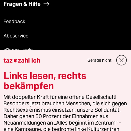
Fragen & Hilfe
Feedback
Aboservice
ePaper Login
taz
zahl ich
Gerade nicht

Downloads für Abonnierende
Links lesen, rechts
bekämpfen
© 2026 taz Verlags und Vertriebs GmbH
Mit doppelter Kraft für eine offene Gesellschaft!
Alle Rechte vorbehalten. Bei rechtlichen Fragen oder für Genehmigungen
wenden Sie sich bitte an
lizenzen@taz.de
Besonders jetzt brauchen Menschen, die sich gegen
Rechtsextremismus einsetzen, unsere Solidarität.
Daher gehen 50 Prozent der Einnahmen aus
Feedback
Redaktionsstatut
Kommune-Richtlinien
KI-
Neuanmeldungen an „Alles beginnt im Zentrum“ –
eine Kampagne, die bedrohte linke Kulturzentren