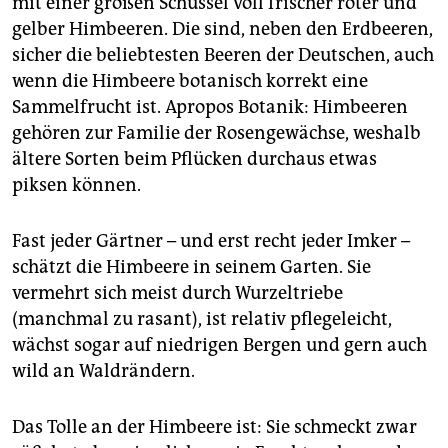
berlin
mit einer großen Schüssel voll frischer roter und
gelber Himbeeren. Die sind, neben den Erdbeeren,
nord
sicher die beliebtesten Beeren der Deutschen, auch
wenn die Himbeere botanisch korrekt eine
wahrheit
Sammelfrucht ist. Apropos Botanik: Himbeeren
gehören zur Familie der Rosengewächse, weshalb
verlag
ältere Sorten beim Pflücken durchaus etwas
verlag
piksen können.
veranstaltungen
Fast jeder Gärtner – und erst recht jeder Imker –
shop
schätzt die Himbeere in seinem Garten. Sie
vermehrt sich meist durch Wurzeltriebe
fragen & hilfe
(manchmal zu rasant), ist relativ pflegeleicht,
unterstützen
wächst sogar auf niedrigen Bergen und gern auch
wild an Waldrändern.
abo
genossenschaft
Das Tolle an der Himbeere ist: Sie schmeckt zwar