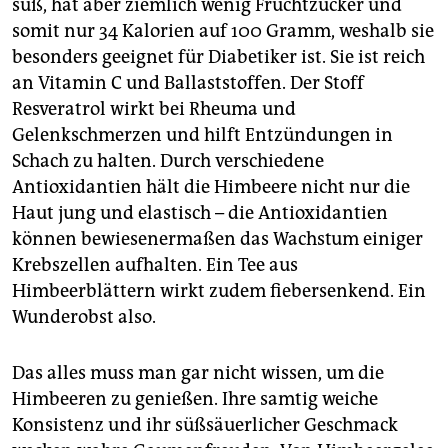
epaper login
süß, hat aber ziemlich wenig Frucht­zucker und
somit nur 34 Kalorien auf 100 Gramm, weshalb sie
besonders geeignet für Diabetiker ist. Sie ist reich
an Vitamin C und Ballaststoffen. Der Stoff
Resveratrol wirkt bei Rheuma und
Gelenkschmerzen und hilft Entzündungen in
Schach zu halten. Durch verschiedene
Antioxidantien hält die Himbeere nicht nur die
Haut jung und elastisch – die Antioxidantien
können bewiesenermaßen das Wachstum einiger
Krebszellen aufhalten. Ein Tee aus
Himbeerblättern wirkt zudem fiebersenkend. Ein
Wunderobst also.
Das alles muss man gar nicht wissen, um die
Himbeeren zu genießen. Ihre samtig weiche
Konsistenz und ihr süßsäuerlicher Geschmack