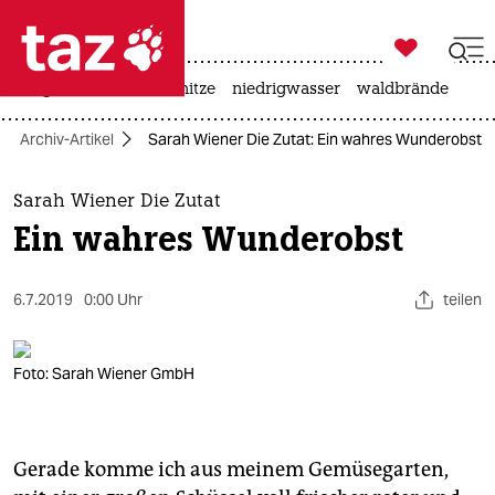

taz zahl ich
krieg in der ukraine
hitze
niedrigwasser
waldbrände

taz zahl ich
Archiv-Artikel
Sarah Wiener Die Zutat: Ein wahres Wunderobst
taz zahl ich
themen
Sarah Wiener Die Zutat
Ein wahres Wunderobst
politik
öko
6.7.2019
0:00 Uhr
teilen
gesellschaft
Foto: Sarah Wiener GmbH
kultur
sport
Gerade komme ich aus meinem Gemüsegarten,