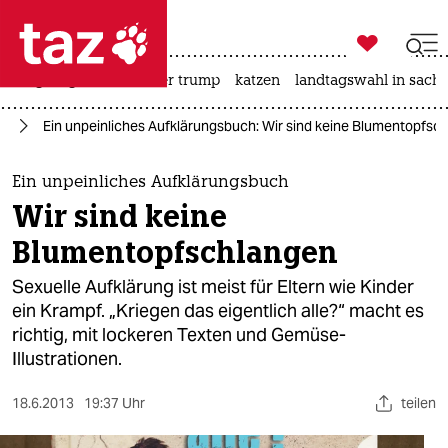

taz zahl ich
bergsteigen
usa unter trump
katzen
landtagswahl in sachs

taz zahl ich
ch
Ein unpeinliches Aufklärungsbuch: Wir sind keine Blumentopfsc
taz zahl ich
themen
Ein unpeinliches Aufklärungsbuch
Wir sind keine
politik
Blumentopfschlangen
öko
Sexuelle Aufklärung ist meist für Eltern wie Kinder
ein Krampf. „Kriegen das eigentlich alle?“ macht es
gesellschaft
richtig, mit lockeren Texten und Gemüse-
Illustrationen.
kultur
sport
18.6.2013
19:37 Uhr
teilen