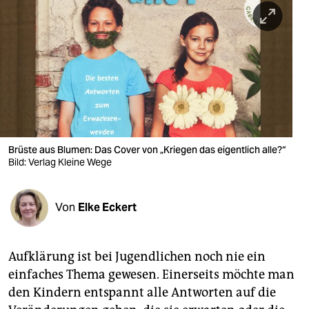
berlin
nord
wahrheit
verlag
verlag
veranstaltungen
Brüste aus Blumen: Das Cover von „Kriegen das eigentlich alle?“
Bild: Verlag Kleine Wege
shop
fragen & hilfe
Von
Elke Eckert
unterstützen
Aufklärung ist bei Jugendlichen noch nie ein
abo
einfaches Thema gewesen. Einerseits möchte man
genossenschaft
den Kindern entspannt alle Antworten auf die