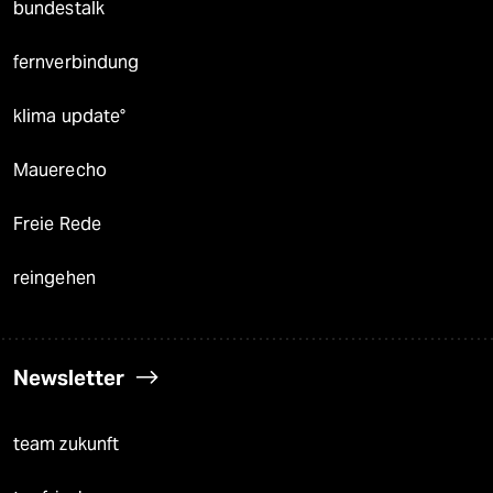
bundestalk
fernverbindung
klima update°
Mauerecho
Freie Rede
reingehen
Newsletter
team zukunft