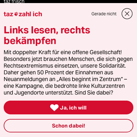
taz frisch
taz
zahl ich
Gerade nicht

taz zahl ich
Links lesen, rechts
taz lab Infobrief
bekämpfen
Mit doppelter Kraft für eine offene Gesellschaft!
Veranstaltungen
Besonders jetzt brauchen Menschen, die sich gegen
Rechtsextremismus einsetzen, unsere Solidarität.
Daher gehen 50 Prozent der Einnahmen aus
Demnächst
Neuanmeldungen an „Alles beginnt im Zentrum“ –
eine Kampagne, die bedrohte linke Kulturzentren
und Jugendorte unterstützt. Sind Sie dabei?
Vor Ort

Ja, ich will
Live im Stream
Vergangene
Schon dabei!