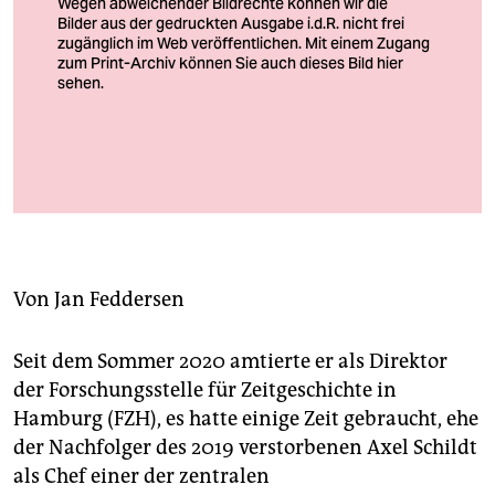
berlin
nord
wahrheit
verlag
Konziser Analytiker: Thomas Großbölting
verlag
Foto: Guido Kirchner/dpa
veranstaltungen
shop
Von
Jan Feddersen
fragen & hilfe
Seit dem Sommer 2020 amtierte er als Direktor
unterstützen
der Forschungsstelle für Zeitgeschichte in
abo
Hamburg (FZH), es hatte einige Zeit gebraucht, ehe
der Nachfolger des 2019 verstorbenen Axel Schildt
genossenschaft
als Chef einer der zentralen