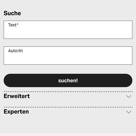
Suche
Text
*
AutorIn
Bitte füllen Sie alle Pflichtfelder (*) aus, um fortfahren zu können.
Erweitert
Experten