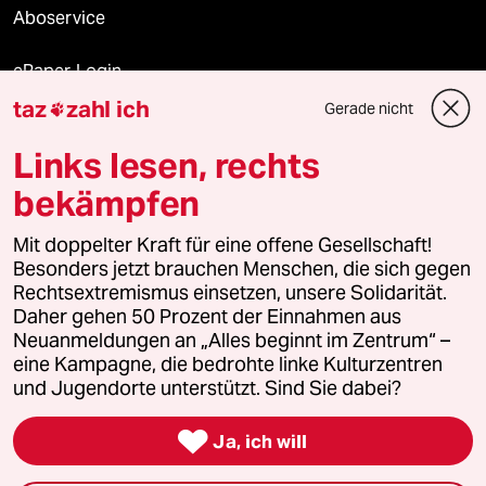
Aboservice
ePaper Login
taz
zahl ich
Gerade nicht

Downloads für Abonnierende
Links lesen, rechts
bekämpfen
© 2026 taz Verlags und Vertriebs GmbH
Mit doppelter Kraft für eine offene Gesellschaft!
Alle Rechte vorbehalten. Bei rechtlichen Fragen oder für Genehmigungen
wenden Sie sich bitte an
lizenzen@taz.de
Besonders jetzt brauchen Menschen, die sich gegen
Rechtsextremismus einsetzen, unsere Solidarität.
Daher gehen 50 Prozent der Einnahmen aus
Feedback
Redaktionsstatut
Kommune-Richtlinien
KI-
Neuanmeldungen an „Alles beginnt im Zentrum“ –
eine Kampagne, die bedrohte linke Kulturzentren
Leitlinie
Informant
Datenschutz
Impressum
AGB
und Jugendorte unterstützt. Sind Sie dabei?
Seitenwende
Einwilligungen widerrufen (Ads)

Ja, ich will