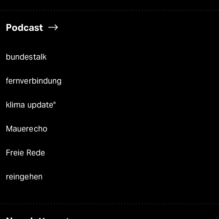
Podcast
bundestalk
fernverbindung
klima update°
Mauerecho
Freie Rede
reingehen