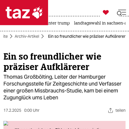

taz zahl ich
nahost-konflikt
usa unter trump
landtagswahl in sachsen-an

taz zahl ich
seite
Archiv-Artikel
Ein so freundlicher wie präziser Aufklärerer
taz zahl ich
themen
Ein so freundlicher wie
präziser Aufklärerer
politik
Thomas Großbölting, Leiter der Hamburger
öko
Forschungsstelle für Zeitgeschichte und Verfasser
einer großen Missbrauchs-Studie, kam bei einem
gesellschaft
Zugunglück ums Leben
kultur
17.2.2025
0:00 Uhr
teilen
sport