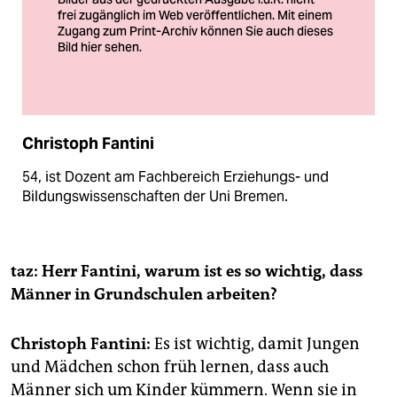
berlin
nord
wahrheit
verlag
Christoph Fantini
verlag
54, ist Dozent am Fachbereich Erziehungs- und
veranstaltungen
Bildungswissenschaften der Uni Bremen.
shop
fragen & hilfe
taz: Herr Fantini, warum ist es so wichtig, dass
unterstützen
Männer in Grundschulen arbeiten?
abo
Christoph Fantini:
Es ist wichtig, damit Jungen
genossenschaft
und Mädchen schon früh lernen, dass auch
Männer sich um Kinder kümmern. Wenn sie in