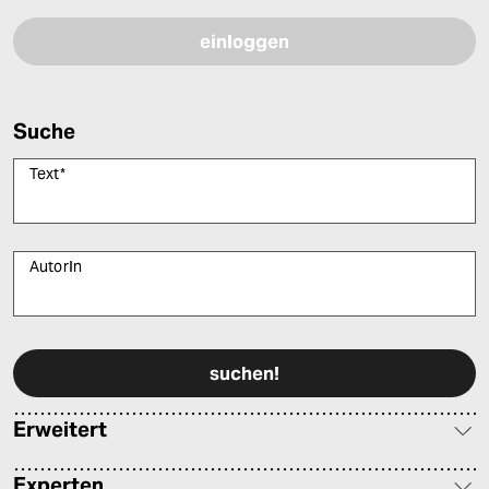
Suche
Text
*
AutorIn
Bitte füllen Sie alle Pflichtfelder (*) aus, um fortfahren zu können.
Erweitert
Experten