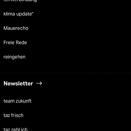
klima update°
Mauerecho
Freie Rede
reingehen
Newsletter
team zukunft
taz frisch
taz zahl ich