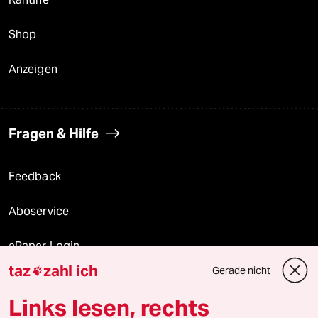
Shop
Anzeigen
Fragen & Hilfe
Feedback
Aboservice
ePaper Login
taz
zahl ich
Gerade nicht

Downloads für Abonnierende
Links lesen, rechts