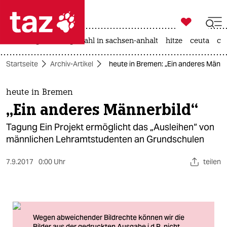

taz zahl ich
iran-krieg
landtagswahl in sachsen-anhalt
hitze
ceuta
ch

taz zahl ich
Startseite
Archiv-Artikel
heute in Bremen: „Ein anderes Männe
taz zahl ich
themen
heute in Bremen
„Ein anderes Männerbild“
politik
Tagung Ein Projekt ermöglicht das „Ausleihen“ von
öko
männlichen Lehramtstudenten an Grundschulen
gesellschaft
7.9.2017
0:00 Uhr
teilen
kultur
sport