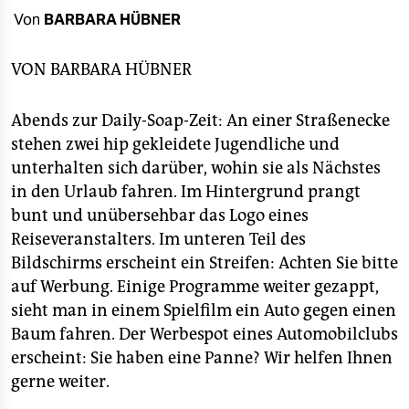
berlin
Von
BARBARA HÜBNER
nord
VON
BARBARA HÜBNER
wahrheit
Abends zur Daily-Soap-Zeit: An einer Straßenecke
verlag
stehen zwei hip gekleidete Jugendliche und
verlag
unterhalten sich darüber, wohin sie als Nächstes
in den Urlaub fahren. Im Hintergrund prangt
veranstaltungen
bunt und unübersehbar das Logo eines
shop
Reiseveranstalters. Im unteren Teil des
Bildschirms erscheint ein Streifen: Achten Sie bitte
fragen & hilfe
auf Werbung. Einige Programme weiter gezappt,
unterstützen
sieht man in einem Spielfilm ein Auto gegen einen
Baum fahren. Der Werbespot eines Automobilclubs
abo
erscheint: Sie haben eine Panne? Wir helfen Ihnen
genossenschaft
gerne weiter.