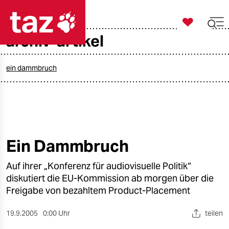

taz zahl ich
archiv-artikel

taz zahl ich
taz zahl ich
ein dammbruch
themen
politik
öko
Ein Dammbruch
gesellschaft
Auf ihrer „Konferenz für audiovisuelle Politik“
diskutiert die EU-Kommission ab morgen über die
kultur
Freigabe von bezahltem Product-Placement
sport
19.9.2005
0:00 Uhr
teilen