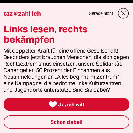
taz
zahl ich
Gerade nicht

Fragen & Hilfe
Links lesen, rechts
bekämpfen
Feedback
Mit doppelter Kraft für eine offene Gesellschaft!
Aboservice
Besonders jetzt brauchen Menschen, die sich gegen
Rechtsextremismus einsetzen, unsere Solidarität.
Daher gehen 50 Prozent der Einnahmen aus
ePaper Login
Neuanmeldungen an „Alles beginnt im Zentrum“ –
eine Kampagne, die bedrohte linke Kulturzentren
Downloads für Abonnierende
und Jugendorte unterstützt. Sind Sie dabei?

Ja, ich will
© 2026 taz Verlags und Vertriebs GmbH
Alle Rechte vorbehalten. Bei rechtlichen Fragen oder für Genehmigungen
Schon dabei!
wenden Sie sich bitte an
lizenzen@taz.de