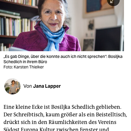
berlin
nord
wahrheit
verlag
verlag
„Es gab Dinge, über die konnte auch ich nicht sprechen“: Bosiljka
Schedlich in ihrem Büro
veranstaltungen
Foto: Karsten Thielker
shop
fragen & hilfe
Von
Jana Lapper
unterstützen
Eine kleine Ecke ist Bo­siljka Schedlich geblieben.
abo
Der Schreibtisch, kaum größer als ein Beistelltisch,
genossenschaft
drückt sich in den Räumlichkeiten des Vereins
Südost Europa Kultur zwischen Fenster und