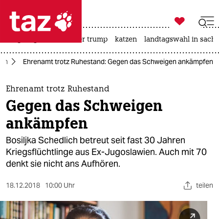

taz zahl ich
bergsteigen
usa unter trump
katzen
landtagswahl in sachs

taz zahl ich
lin
Ehrenamt trotz Ruhestand: Gegen das Schweigen ankämpfen
taz zahl ich
themen
Ehrenamt trotz Ruhestand
Gegen das Schweigen
politik
ankämpfen
öko
Bosiljka Schedlich betreut seit fast 30 Jahren
Kriegsflüchtlinge aus Ex-Jugoslawien. Auch mit 70
gesellschaft
denkt sie nicht ans Aufhören.
kultur
18.12.2018
10:00 Uhr
teilen
sport