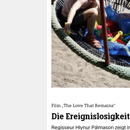
berlin
nord
wahrheit
verlag
verlag
veranstaltungen
shop
fragen & hilfe
unterstützen
Film „The Love That Remains“
abo
Die Ereignislosigkeit
genossenschaft
Regisseur Hlynur Pálmason zeigt i