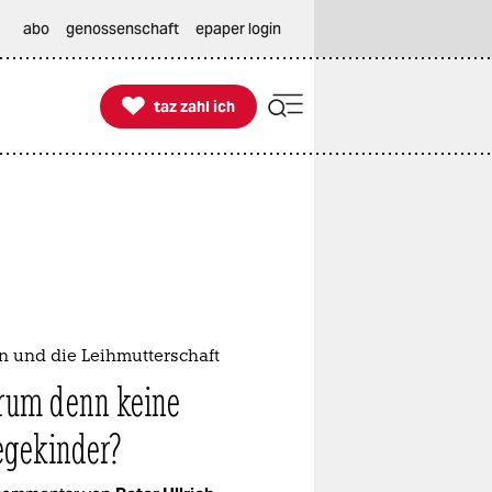
abo
genossenschaft
epaper login

taz zahl ich
taz zahl ich
n und die Leihmutterschaft
um denn keine
egekinder?