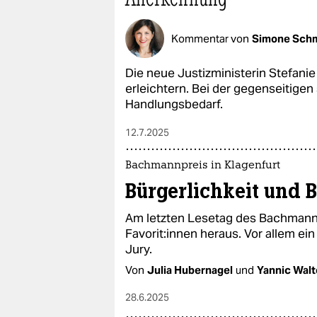
Kommentar von
Simone Schm
Die neue Justizministerin Stefani
erleichtern. Bei der gegenseitigen
Handlungsbedarf.
12.7.2025
Bachmannpreis in Klagenfurt
Bürgerlichkeit und 
Am letzten Lesetag des Bachmannpr
Fa­vo­ri­t:in­nen heraus. Vor allem 
Jury.
Von
Julia Hubernagel
und
Yannic Walt
28.6.2025