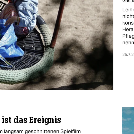
Gast
Leih
nicht
kons
Hera
Pfleg
neh
25.7.
 ist das Ereignis
m langsam geschnittenen Spielfilm