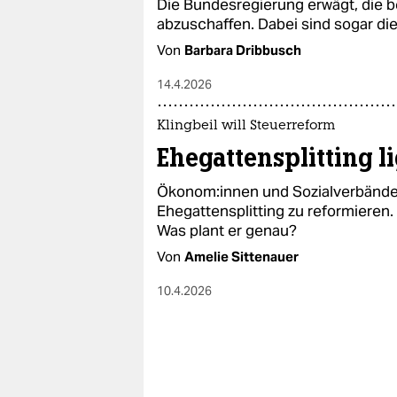
Die Bundesregierung erwägt, die b
abzuschaffen. Dabei sind sogar d
Von
Barbara Dribbusch
14.4.2026
Klingbeil will Steuerreform
Ehegattensplitting l
Öko­no­m:in­nen und Sozialverbänd
Ehegattensplitting zu reformieren. 
Was plant er genau?
Von
Amelie Sittenauer
10.4.2026