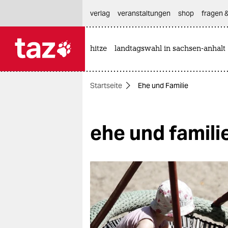
hautnavigation anspringen
hauptinhalt anspringen
footer anspringen
verlag
veranstaltungen
shop
fragen &
hitze
landtagswahl in sachsen-anhalt

taz zahl ich
taz zahl ich
Startseite
Ehe und Familie
themen
politik
ehe und famili
öko
gesellschaft
kultur
sport