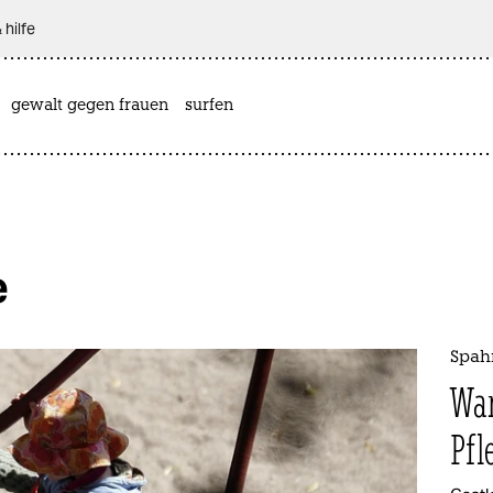
 hilfe
gewalt gegen frauen
surfen
e
Spah
War
Pfl