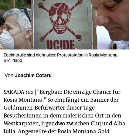
berlin
nord
wahrheit
verlag
verlag
Edelmetalle sind nicht alles: Protestaktion in Rosia Montana.
Bild: dapd
veranstaltungen
Von
Joachim Cotaru
shop
fragen & hilfe
SAKADA
taz
| "Bergbau: Die einzige Chance für
Rosia Montana!" So empfängt ein Banner der
unterstützen
Goldminen-Befürworter dieser Tage
abo
BesucherInnen in dem malerischen Ort in den
Westkarpaten, irgendwo zwischen Cluj und Alba
genossenschaft
Iulia. Angestellte der Rosia Montana Gold