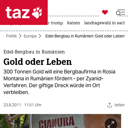

taz zahl ich
bergsteigen
usa unter trump
katzen
landtagswahl in sachs

taz zahl ich
Politik
Europa
Edel-Bergbau in Rumänien: Gold oder Leben
taz zahl ich
themen
Edel-Bergbau in Rumänien
Gold oder Leben
politik
300 Tonnen Gold will eine Bergbaufirma in Rosia
öko
Montana in Rumänien fördern - per Zyanid-
Verfahren. Der giftige Dreck würde im Ort
gesellschaft
verbleiben.
kultur
23.8.2011
11:51 Uhr
teilen
sport