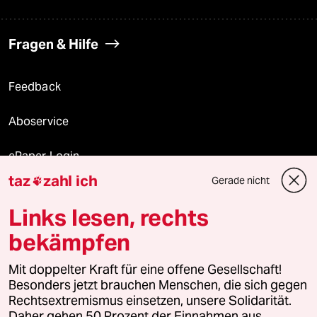
Fragen & Hilfe
Feedback
Aboservice
ePaper Login
taz
zahl ich
Gerade nicht

Downloads für Abonnierende
Links lesen, rechts
bekämpfen
© 2026 taz Verlags und Vertriebs GmbH
Alle Rechte vorbehalten. Bei rechtlichen Fragen oder für Genehmigungen
Mit doppelter Kraft für eine offene Gesellschaft!
wenden Sie sich bitte an
lizenzen@taz.de
Besonders jetzt brauchen Menschen, die sich gegen
Rechtsextremismus einsetzen, unsere Solidarität.
Daher gehen 50 Prozent der Einnahmen aus