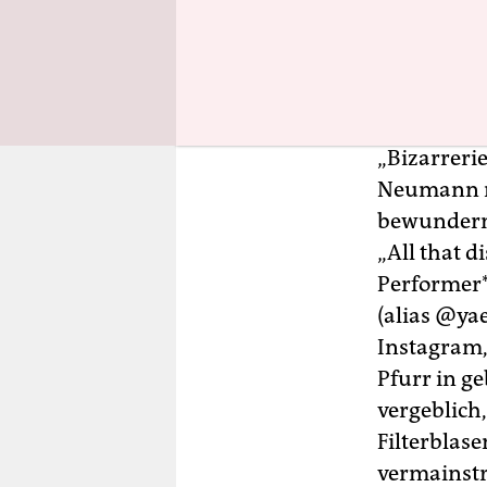
deren Äuß
So konnte 
meditieren
„Bizarreri
Neumann ru
bewundern.
„All that 
Performer*
(alias @ya
Instagram,
Pfurr in g
vergeblich
Filterblase
vermainstr