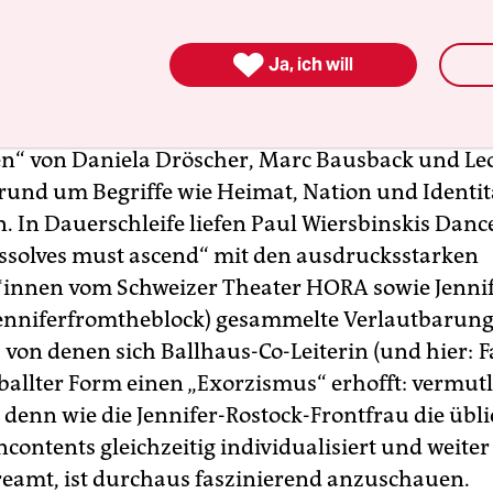
erungsmöglichkeiten ab.

Ja, ich will
man vor einem Schrein aus Jennifer-Aniston-Foto
 und die subversive Affirmation in der Plakatkun
en“ von Daniela Dröscher, Marc Bausback und L
nd um Begriffe wie Heimat, Nation und Identit
 In Dauerschleife liefen Paul Wiersbinskis Danc
dissolves must ascend“ mit den ausdrucksstarken
innen vom Schweizer Theater HORA sowie Jennif
enniferfromtheblock) gesammelte Verlautbarung
 von denen sich Ballhaus-Co-Leiterin (und hier: F
eballter Form einen „Exorzismus“ erhofft: vermut
, denn wie die Jennifer-Rostock-Frontfrau die übl
ncontents gleichzeitig individualisiert und weiter
eamt, ist durchaus faszinierend anzuschauen.