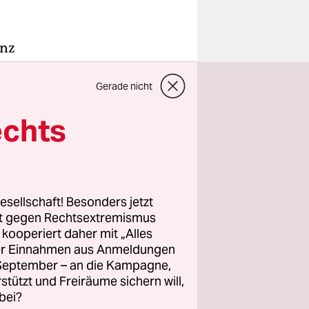
anz
eren oder
iften,
Gerade nicht
r neu
echts
meist schon
das am
esellschaft! Besonders jetzt
ten, mit
rt gegen Rechtsextremismus
pielstätte
z kooperiert daher mit „Alles
llektiv
ller Einnahmen aus Anmeldungen
. September – an die Kampagne,
nkler)
rstützt und Freiräume sichern will,
auch ein
bei?
) und