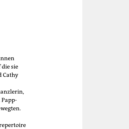
in­nen
die sie
d Cathy
anzlerin,
d Papp­
ewegten.
repertoire