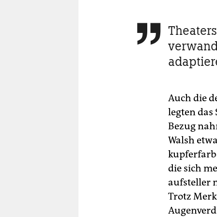
Theaters

verwand
adaptier
Auch die d
legten das
Bezug nahm
Walsh etwa
kupferfarb
die sich m
aufsteller
Trotz Merk
Augenverdr