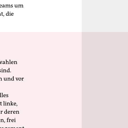
treams um
t, die
wahlen
sind.
h und vor
lles
 linke,
ür deren
n, frei