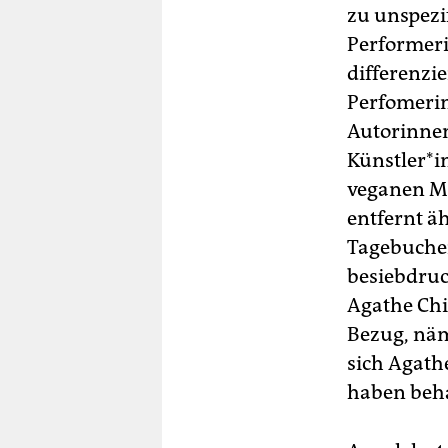
zu unspezi
Performeri
differenzi
Perfomerin 
Autorinnen
Künst­le­r*
veganen Mah
entfernt ä
Tagebuchei
besiebdruc
Agathe Chi
Bezug, näm
sich Agath
haben beh