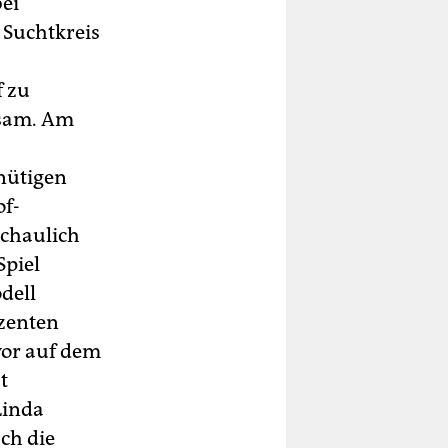
bei
 Suchtkreis
f zu
tsam. Am
nütigen
of-
schaulich
Spiel
dell
zenten
vor auf dem
t
Linda
ch die