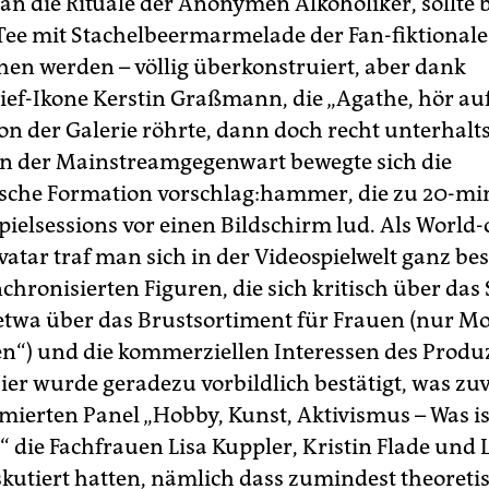
an die Rituale der Anonymen Alkoholiker, sollte 
e mit Stachelbeermarmelade der Fan-fiktio­nale
en werden – völlig überkonstruiert, aber dank
ief-Ikone Kerstin Graßmann, die „Agathe, hör au
von der Galerie röhrte, dann doch recht unterhal
n der Mainstreamgegenwart bewegte sich die
ische Formation vorschlag:hammer, die zu 20-mi
ielsessions vor einen Bildschirm lud. Als World-
vatar traf man sich in der Videospielwelt ganz be
nchronisierten Figuren, die sich kritisch über das 
etwa über das Brustsortiment für Frauen (nur Mo
“) und die kommerziellen Interessen des Produ
Hier wurde geradezu vorbildlich bestätigt, was zu
mierten Panel „Hobby, Kunst, Aktivismus – Was is
“ die Fachfrauen Lisa Kuppler, Kristin Flade und 
skutiert hatten, nämlich dass zumindest theoretis