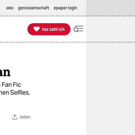
abo
genossenschaft
epaper login

taz zahl ich
taz zahl ich
an
 Fan Fic
hen Selfies,
teilen