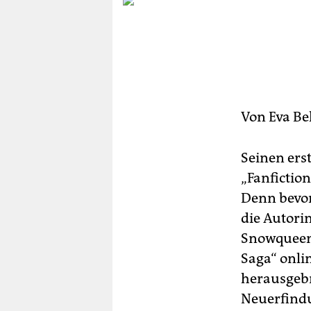
berlin
nord
wahrheit
verlag
Von
Eva Be
verlag
veranstaltungen
Seinen erst
shop
„Fanfictio
Denn bevor
fragen & hilfe
die Autori
unterstützen
Snowqueens
Saga“ onli
abo
herausgebr
genossenschaft
Neuerfindu