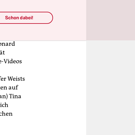
Schon dabei!
collagen
stserie
eonard
ät
e-Videos
er Weists
en auf
an) Tina
lich
ichen