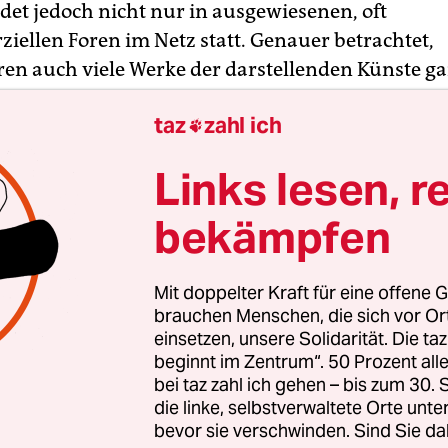
ndet jedoch nicht nur in ausgewiesenen, oft
ellen Foren im Netz statt. Genauer betrachtet,
ren auch viele Werke der darstellenden Künste g
ndem sie Filme und Romane für die Bühne adapti
taz
zahl ich
nnten Kanon durch verschiedene Regiehandschr

ibungen oder performative Formate immer wiede
Links lesen, r
ten. Wobei hier selten Amateur*innen, sondern 
rprobte Profis am Werk sind.
bekämpfen
nken legte jedenfalls das Fan Fic Festival nahe, 
Mit doppelter Kraft für eine offene G
 im Ballhaus Ost stattfand. Beim überhaupt ers
brauchen Menschen, die sich vor O
 senatsgeförderten, eigenen Festival der freien S
einsetzen, unsere Solidarität. Die ta
elallee präsentierte das künstlerische Leitungsko
beginnt im Zentrum“. 50 Prozent a
bei taz zahl ich gehen – bis zum 30
men, Tina Pfurr, Daniel Schrader, Christoph Wi
die linke, selbstverwaltete Orte unte
eine Reihe von Auftragsarbeiten, sondern bildete 
bevor sie verschwinden. Sind Sie da
eites Spektrum an „Fandoms“ (Fangemeinschaften