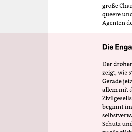
große Chan
queere und
Agenten de
Die Enga
Der drohe
zeigt, wie
Gerade jet
allem mit d
Zivilgesell
beginnt im
selbstverw
Schutz und 