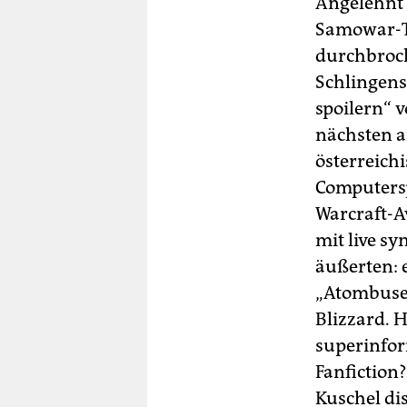
Angelehnt 
Samowar-Te
durchbroch
Schlingens
spoilern“ 
nächsten a
österreich
Computersp
Warcraft-A
mit live sy
äußerten: 
„Atombusen
Blizzard. 
superinfor
Fanfiction?
Kuschel di