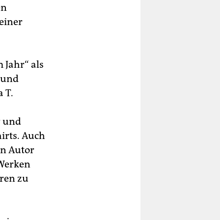
en
einer
 Jahr“ als
t und
 T.
r und
irts. Auch
en Autor
 Werken
oren zu