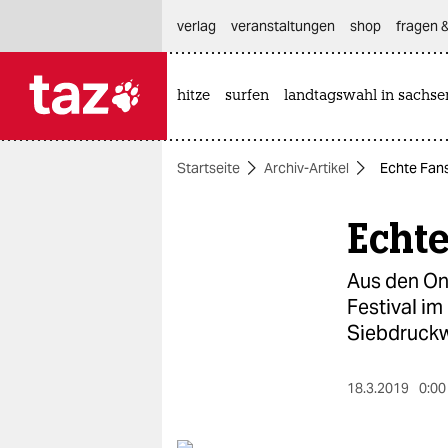
hautnavigation anspringen
hauptinhalt anspringen
footer anspringen
verlag
veranstaltungen
shop
fragen &
hitze
surfen
landtagswahl in sachse

taz zahl ich
taz zahl ich
Startseite
Archiv-Artikel
Echte Fans
themen
Echte
politik
öko
Aus den On
Festival im 
gesellschaft
Siebdruckwe
kultur
18.3.2019
0:00
sport