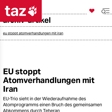

taz zahl ich
archiv-artikel

taz zahl ich
taz zahl ich
eu stoppt atomverhandlungen mit iran
themen
politik
öko
EU stoppt
Atomverhandlungen mit
gesellschaft
Iran
kultur
EU-Trio sieht in der Wiederaufnahme des
sport
Atomprogramms einen Bruch des gemeinsamen
Abkommens durch Teheran