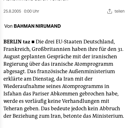
berlin
25.8.2005
0:00 Uhr
teilen
nord
wahrheit
Von
BAHMAN NIRUMAND
verlag
BERLIN
taz ■
Die drei EU-Staaten Deutschland,
Frankreich, Großbritannien haben ihre für den 31.
verlag
August geplanten Gespräche mit der iranischen
veranstaltungen
Regierung über das iranische Atomprogramm
abgesagt. Das französische Außenministerium
shop
erklärte am Dienstag, da Iran mit der
fragen & hilfe
Wiederaufnahme seines Atomprogramms in
Isfahan das Pariser Abkommen gebrochen habe,
unterstützen
werde es vorläufig keine Verhandlungen mit
abo
Teheran geben. Das bedeute jedoch kein Abbruch
der Beziehung zum Iran, betonte das Ministerium.
genossenschaft