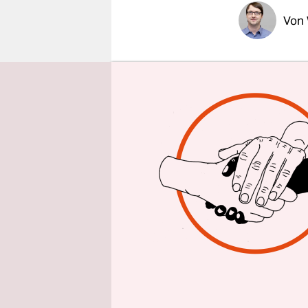
epaper login
Von
BERLIN
taz
bevor es üb
Kommissio
präsentier
Johannes M
befürchtet
Und Bundes
kritisch, "
setzen".
Nun mischt
Deutschlan