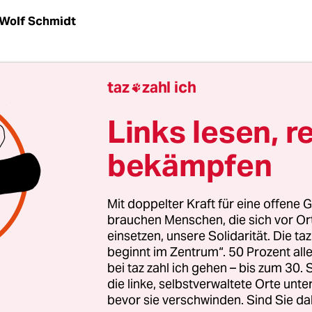
Wolf Schmidt
| Selten wird über ein EU-Vorhaben so heftig gest
taz
zahl ich

erhaupt vorgestellt worden ist. Nächste Woche wi
n ihre mit Spannung erwartete Datenschutzver
Links lesen, r
en. Doch schon im Vorfeld hat der Verfassungsric
bekämpfen
asing ungewöhnlich scharf vor dem Vorhaben g
 künftig eine "Nichtanwendbarkeit deutscher Gru
innenminister Hans-Peter Friedrich (CSU) sagt, 
Mit doppelter Kraft für eine offene G
eigenes Recht an die Stelle von nationalen Vorschr
brauchen Menschen, die sich vor O
einsetzen, unsere Solidarität. Die ta
beginnt im Zentrum“. 50 Prozent a
bei taz zahl ich gehen – bis zum 30
 sich Peter Schaar, der oberste Datenschützer
die linke, selbstverwaltete Orte unte
bevor sie verschwinden. Sind Sie da
ds, in die Debatte ein - und widerspricht dem