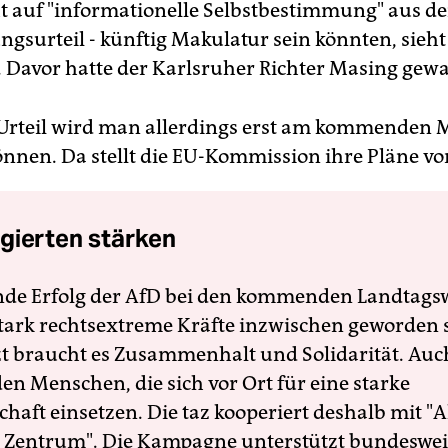
 auf "informationelle Selbstbestimmung" aus d
ngsurteil - künftig Makulatur sein könnten, sieh
. Davor hatte der Karlsruher Richter Masing gewa
 Urteil wird man allerdings erst am kommenden 
nnen. Da stellt die EU-Kommission ihre Pläne vo
gierten stärken
nde Erfolg der AfD bei den kommenden Landtags
 stark rechtsextreme Kräfte inzwischen geworden 
zt braucht es Zusammenhalt und Solidarität. Auc
en Menschen, die sich vor Ort für eine starke
schaft einsetzen. Die taz kooperiert deshalb mit "A
 Zentrum". Die Kampagne unterstützt bundesweit