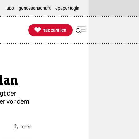
abo
genossenschaft
epaper login

taz zahl ich
taz zahl ich
lan
gt der
ter vor dem
teilen