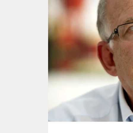
berlin
nord
wahrheit
verlag
verlag
veranstaltungen
shop
fragen & hilfe
unterstützen
abo
genossenschaft