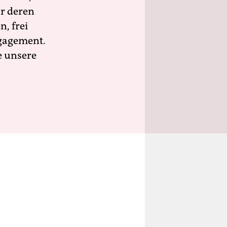
ür deren
n, frei
ngagement.
e unsere