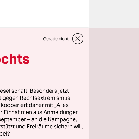
ritten,
Gerade nicht
ll die
ordnung
echts
hter
ewarnt. Er
ndrechte".
er sehe es
esellschaft! Besonders jetzt
iften zu
rt gegen Rechtsextremismus
z kooperiert daher mit „Alles
ller Einnahmen aus Anmeldungen
. September – an die Kampagne,
rstützt und Freiräume sichern will,
bei?