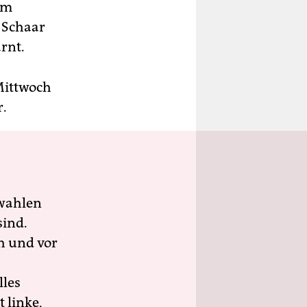
em
t Schaar
rnt.
Mittwoch
r.
wahlen
sind.
h und vor
lles
 linke,