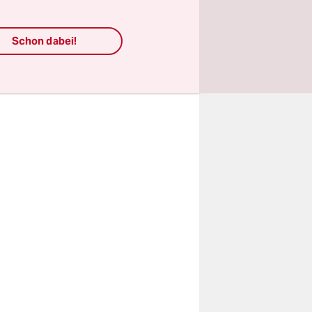
annt
emühen,
Schon dabei!
 Schaar am