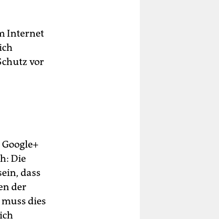
m Internet
ich
Schutz vor
r Google+
h: Die
ein, dass
en der
 muss dies
sich