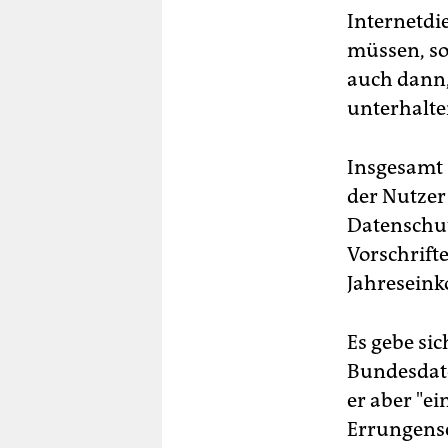
Internetdi
müssen, so
auch dann,
unterhalte
Insgesamt 
der Nutzer
Datenschut
Vorschrift
Jahreseink
Es gebe si
Bundesdate
er aber "e
Errungensc