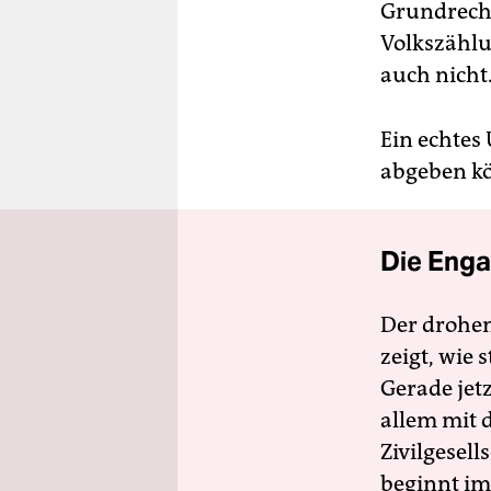
Grundrecht
Volkszählu
auch nicht
Ein echtes
abgeben kö
Die Enga
Der drohe
zeigt, wie
Gerade jet
allem mit d
Zivilgesell
beginnt im