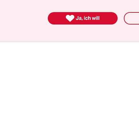
srichter und dem Innenminister. Die bisher bek
 Details der EU-Pläne zeigten "ein deutliches B

Ja, ich will
chutz auf ein höheres Niveau zu bringen", sagte
 Berlin.