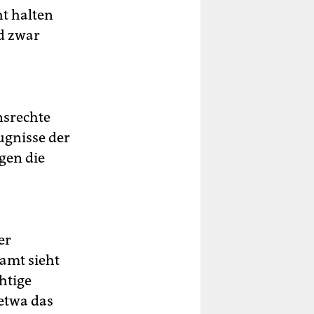
t halten
d zwar
nsrechte
ugnisse der
gen die
er
amt sieht
htige
etwa das