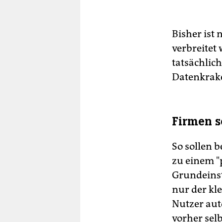
Bisher ist
verbreitet 
tatsächlic
Datenkrake
Firmen s
So sollen 
zu einem "p
Grundeinst
nur der kl
Nutzer aut
vorher selb