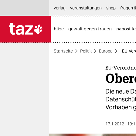
hautnavigation anspringen
hauptinhalt anspringen
footer anspringen
verlag
veranstaltungen
shop
fragen &
hitze
gewalt gegen frauen
nahost-ko

taz zahl ich
taz zahl ich
Startseite
Politik
Europa
EU-Ver
themen
politik
EU-Verordn
Ober
öko
Die neue D
gesellschaft
Datenschüt
Vorhaben g
kultur
sport
17.1.2012
19:1