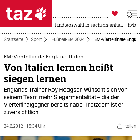

taz zahl ich
niedrigwasser
rente
landtagswahl in sachsen-anhalt
hybri

taz zahl ich
Startseite
Sport
Fußball-EM 2024
EM-Viertelfinale England
taz zahl ich
themen
EM-Viertelfinale England-Italien
Von Italien lernen heißt
politik
siegen lernen
öko
Englands Trainer Roy Hodgson wünscht sich von
seinem Team mehr Siegermentalität – die der
gesellschaft
Viertelfinalgegner bereits habe. Trotzdem ist er
zuversichtlich.
kultur
sport
24.6.2012
15:34 Uhr
teilen