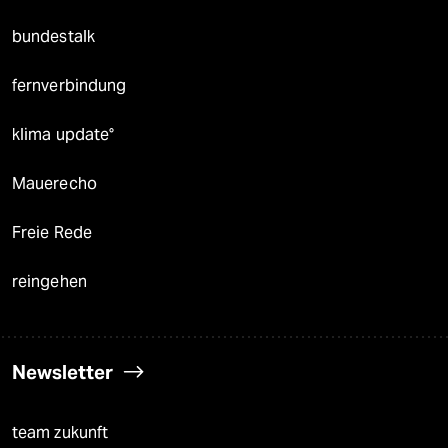
bundestalk
fernverbindung
klima update°
Mauerecho
Freie Rede
reingehen
Newsletter
team zukunft