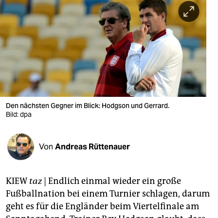
berlin
nord
wahrheit
verlag
verlag
veranstaltungen
Den nächsten Gegner im Blick: Hodgson und Gerrard.
Bild: dpa
shop
fragen & hilfe
Von
Andreas Rüttenauer
unterstützen
KIEW
taz
| Endlich einmal wieder ein große
abo
Fußballnation bei einem Turnier schlagen, darum
genossenschaft
geht es für die Engländer beim Viertelfinale am