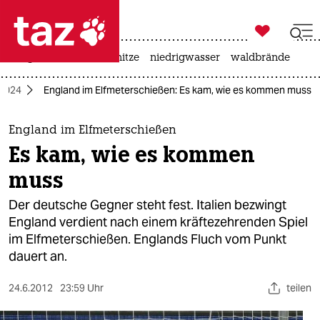

taz zahl ich
krieg in der ukraine
hitze
niedrigwasser
waldbrände

taz zahl ich
 2024
England im Elfmeterschießen: Es kam, wie es kommen muss
taz zahl ich
themen
England im Elfmeterschießen
Es kam, wie es kommen
politik
muss
öko
Der deutsche Gegner steht fest. Italien bezwingt
England verdient nach einem kräftezehrenden Spiel
gesellschaft
im Elfmeterschießen. Englands Fluch vom Punkt
dauert an.
kultur
sport
24.6.2012
23:59 Uhr
teilen