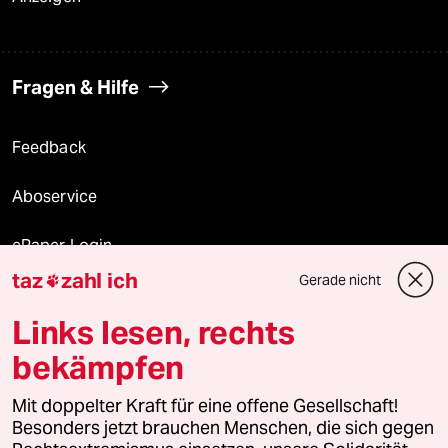
Fragen & Hilfe
Feedback
Aboservice
ePaper Login
taz
zahl ich
Gerade nicht

Downloads für Abonnierende
Links lesen, rechts
bekämpfen
© 2026 taz Verlags und Vertriebs GmbH
Alle Rechte vorbehalten. Bei rechtlichen Fragen oder für Genehmigungen
Mit doppelter Kraft für eine offene Gesellschaft!
wenden Sie sich bitte an
lizenzen@taz.de
Besonders jetzt brauchen Menschen, die sich gegen