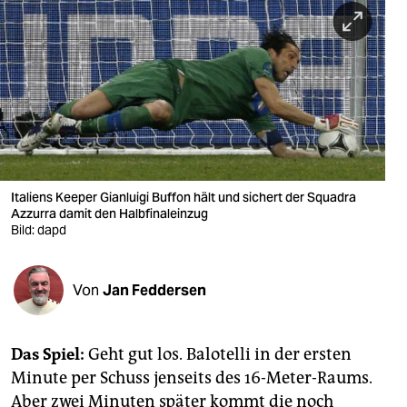
berlin
nord
wahrheit
verlag
verlag
veranstaltungen
Italiens Keeper Gianluigi Buffon hält und sichert der Squadra
Azzurra damit den Halbfinaleinzug
shop
Bild: dapd
fragen & hilfe
Von
Jan Feddersen
unterstützen
abo
Das Spiel:
Geht gut los. Balotelli in der ersten
genossenschaft
Minute per Schuss jenseits des 16-Meter-Raums.
Aber zwei Minuten später kommt die noch