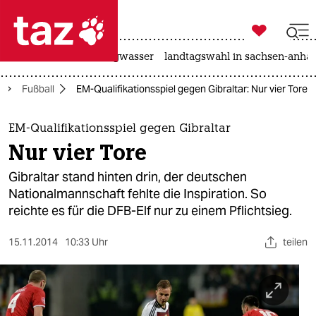

taz zahl ich
katzen
hitze
niedrigwasser
landtagswahl in sachsen-anhal

taz zahl ich
Fußball
EM-Qualifikationsspiel gegen Gibraltar: Nur vier Tore
taz zahl ich
themen
EM-Qualifikationsspiel gegen Gibraltar
Nur vier Tore
politik
Gibraltar stand hinten drin, der deutschen
öko
Nationalmannschaft fehlte die Inspiration. So
reichte es für die DFB-Elf nur zu einem Pflichtsieg.
gesellschaft
15.11.2014
10:33 Uhr
teilen
kultur
sport