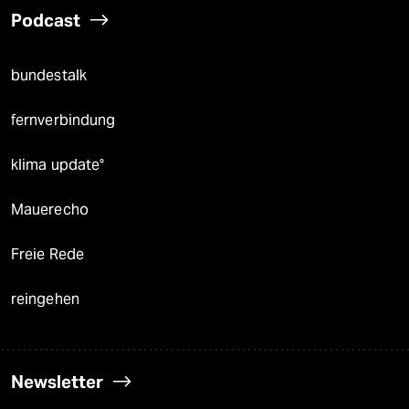
Podcast
bundestalk
fernverbindung
klima update°
Mauerecho
Freie Rede
reingehen
Newsletter