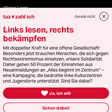
ePaper Login
taz
zahl ich
Gerade nicht

Downloads für Abonnierende
Links lesen, rechts
bekämpfen
© 2026 taz Verlags und Vertriebs GmbH
Mit doppelter Kraft für eine offene Gesellschaft!
Alle Rechte vorbehalten. Bei rechtlichen Fragen oder für Genehmigungen
wenden Sie sich bitte an
lizenzen@taz.de
Besonders jetzt brauchen Menschen, die sich gegen
Rechtsextremismus einsetzen, unsere Solidarität.
Daher gehen 50 Prozent der Einnahmen aus
Feedback
Redaktionsstatut
Kommune-Richtlinien
KI-
Neuanmeldungen an „Alles beginnt im Zentrum“ –
eine Kampagne, die bedrohte linke Kulturzentren
Leitlinie
Informant
Datenschutz
Impressum
AGB
und Jugendorte unterstützt. Sind Sie dabei?
Seitenwende
Einwilligungen widerrufen (Ads)

Ja, ich will
Schon dabei!