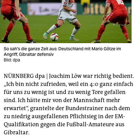
berlin
nord
wahrheit
verlag
So sah's die ganze Zeit aus: Deutschland mit Mario Götze im
verlag
Angriff, Gibraltar defensiv
Bild: dpa
veranstaltungen
NÜRNBERG dpa | Joachim Löw war richtig bedient.
shop
„Ich bin nicht zufrieden, weil ein 4:0 ganz einfach
fragen & hilfe
für uns zu wenig ist und zu wenig Tore gefallen
sind. Ich hätte mir von der Mannschaft mehr
unterstützen
erwartet“, grantelte der Bundestrainer nach dem
abo
zu niedrig ausgefallenen Pflichtsieg in der EM-
Qualifikation gegen die Fußball-Amateure aus
genossenschaft
Gibraltar.