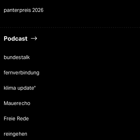
panterpreis 2026
Podcast
bundestalk
fernverbindung
klima update°
Mauerecho
Freie Rede
reingehen