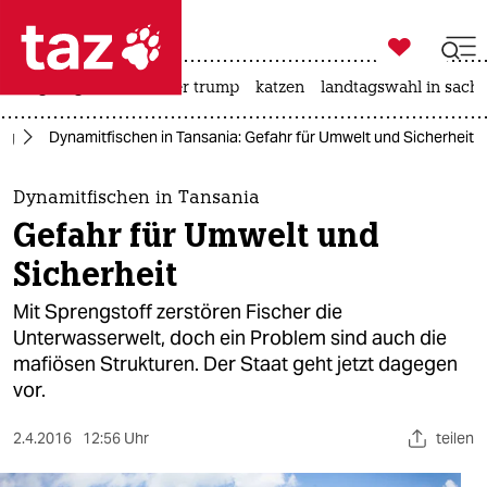

taz zahl ich
bergsteigen
usa unter trump
katzen
landtagswahl in sachs

taz zahl ich
tag
Dynamitfischen in Tansania: Gefahr für Umwelt und Sicherheit
taz zahl ich
themen
Dynamitfischen in Tansania
Gefahr für Umwelt und
politik
Sicherheit
öko
Mit Sprengstoff zerstören Fischer die
Unterwasserwelt, doch ein Problem sind auch die
gesellschaft
mafiösen Strukturen. Der Staat geht jetzt dagegen
vor.
kultur
sport
2.4.2016
12:56 Uhr
teilen