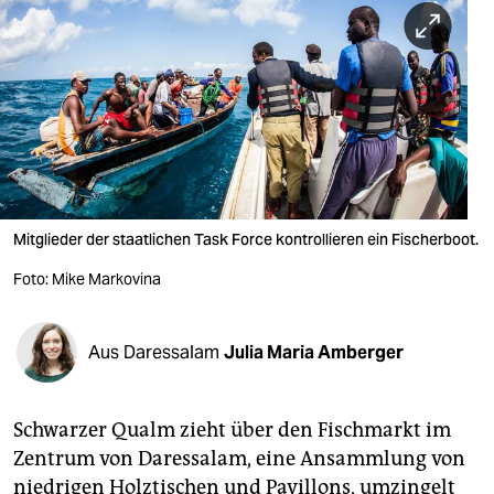
berlin
nord
wahrheit
verlag
verlag
veranstaltungen
Mitglieder der staatlichen Task Force kontrollieren ein Fischerboot.
shop
Foto: Mike Markovina
fragen & hilfe
Aus Daressalam
Julia Maria Amberger
unterstützen
abo
Schwarzer Qualm zieht über den Fischmarkt im
genossenschaft
Zentrum von Daressalam, eine Ansammlung von
niedrigen Holztischen und Pavillons, umzingelt