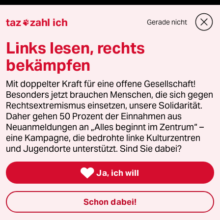
taz Archiv
taz
zahl ich
Gerade nicht

Links lesen, rechts
Mehr taz Angebote
bekämpfen
Mit doppelter Kraft für eine offene Gesellschaft!
Reisen
Besonders jetzt brauchen Menschen, die sich gegen
Rechtsextremismus einsetzen, unsere Solidarität.
Kantine
Daher gehen 50 Prozent der Einnahmen aus
Neuanmeldungen an „Alles beginnt im Zentrum“ –
eine Kampagne, die bedrohte linke Kulturzentren
Shop
und Jugendorte unterstützt. Sind Sie dabei?
Anzeigen

Ja, ich will
Schon dabei!
Fragen & Hilfe