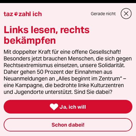
Kultur
taz
zahl ich
Gerade nicht

Sport
Links lesen, rechts
Berlin
bekämpfen
Nord
Mit doppelter Kraft für eine offene Gesellschaft!
Besonders jetzt brauchen Menschen, die sich gegen
Rechtsextremismus einsetzen, unsere Solidarität.
Wahrheit
Daher gehen 50 Prozent der Einnahmen aus
Neuanmeldungen an „Alles beginnt im Zentrum“ –
eine Kampagne, die bedrohte linke Kulturzentren
und Jugendorte unterstützt. Sind Sie dabei?
Themen

Ja, ich will
Bergsteigen
Schon dabei!
USA unter Trump