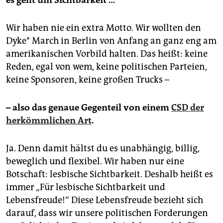
es geht um Sichtbarkeit …
Fischerinsel vorbei, über die Annen- und die Heinrich-
Heine-Straße schließlich in die Oranienstraße und
dann zum Ziel: dem Mariannenplatz in Kreuzberg.
Wir haben nie ein extra Motto. Wir wollten den
Abends gibt es eine Open-Air-Party im Dyke* Garten
Dyke* March in Berlin von Anfang an ganz eng am
im Festsaal Kreuzberg,
Ticket im Vorverkauf
, Tickets
amerikanischen Vorbild halten. Das heißt: keine
auch an der Abendkasse erhältlich, es handelt sich
Reden, egal von wem, keine politischen Parteien,
um eine Veranstaltung für Getestete, Genesene und
vollständig Geimpfte mit Nachweis.
(heg)
keine Sponsoren, keine großen Trucks –
– also das genaue Gegenteil von einem
CSD der
herkömmlichen Art
.
Ja. Denn damit hältst du es unabhängig, billig,
beweglich und flexibel. Wir haben nur eine
Botschaft: lesbische Sichtbarkeit. Deshalb heißt es
immer „Für lesbische Sichtbarkeit und
Lebensfreude!“ Diese Lebensfreude bezieht sich
darauf, dass wir unsere politischen Forderungen