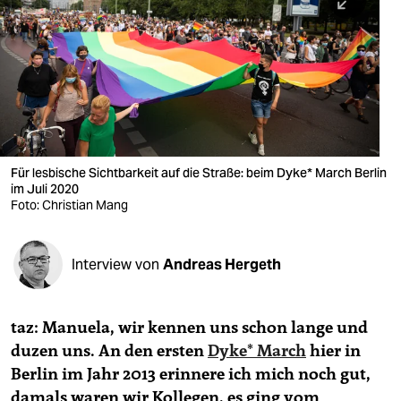
berlin
nord
wahrheit
verlag
verlag
Für lesbische Sichtbarkeit auf die Straße: beim Dyke* March Berlin
im Juli 2020
veranstaltungen
Foto: Christian Mang
shop
fragen & hilfe
Interview von
Andreas Hergeth
unterstützen
taz: Manuela, wir kennen uns schon lange und
abo
duzen uns. An den ersten
Dyke* March
hier in
genossenschaft
Berlin im Jahr 2013 erinnere ich mich noch gut,
damals waren wir Kollegen, es ging vom