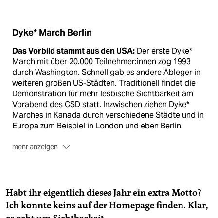
Dyke* March Berlin
Das Vorbild stammt aus den USA:
Der erste Dyke*
March mit über 20.000 Teilnehmer:innen zog 1993
durch Washington. Schnell gab es andere Ableger in
weiteren großen US-Städten. Traditionell findet die
Demonstration für mehr lesbische Sichtbarkeit am
Vorabend des CSD statt. Inzwischen ziehen Dyke*
Marches in Kanada durch verschiedene Städte und in
Europa zum Beispiel in London und eben Berlin.
mehr anzeigen
Zum neunten Mal
zieht am Freitag (23. Juli) der
Dyke*
March Berlin
– die Demo für lesbische Sichtbarkeit –
durch die Stadt. Treffpunkt ist um 19 Uhr das
Habt ihr eigentlich dieses Jahr ein extra Motto?
Brandenburger Tor. Es geht Unter den Linden
Ich konnte keins auf der Homepage finden. Klar,
entlang, über Friedrich-, Französische Straße an der