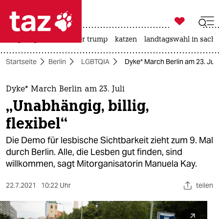

taz zahl ich
bergsteigen
usa unter trump
katzen
landtagswahl in sachs

taz zahl ich
Startseite
Berlin
LGBTQIA
Dyke* March Berlin am 23. Juli: 
taz zahl ich
themen
Dyke* March Berlin am 23. Juli
„Unabhängig, billig,
politik
flexibel“
öko
Die Demo für lesbische Sichtbarkeit zieht zum 9. Mal
durch Berlin. Alle, die Lesben gut finden, sind
gesellschaft
willkommen, sagt Mitorganisatorin Manuela Kay.
kultur
22.7.2021
10:22 Uhr
teilen
sport